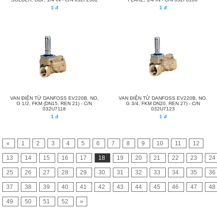
1 đ
1 đ
VAN ĐIỆN TỪ DANFOSS EV220B, NO,
VAN ĐIỆN TỪ DANFOSS EV220B, NO,
G 1/2, FKM (DN15, REN 21) - C/N
G 3/4, FKM DN20, REN 27) - C/N
032U7118
032U7123
1 đ
1 đ
«
1
2
3
4
5
6
7
8
9
10
11
12
13
14
15
16
17
18
19
20
21
22
23
24
25
26
27
28
29
30
31
32
33
34
35
36
37
38
39
40
41
42
43
44
45
46
47
48
49
50
51
52
»