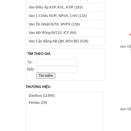
Van Điều Áp KVP, KVL, KVR
(183)
Van 1 Chiều NVR, NRVA, CHV
(133)
Van Ổn Nhiệt AVTA, WVFX
(156)
Van Mở Rộng AV210, ICF
(84)
Van Cân Bằng AB-QM, MSV-BD
(528)
VAN TI
TÌM THEO GIÁ
Từ:
Đến:
THƯƠNG HIỆU
Danfoss
(11995)
Pentax
(29)
VAN TI