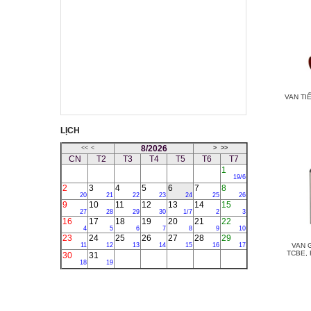
VAN TI
LỊCH
8/2026
<<
<
>
>>
CN
T2
T3
T4
T5
T6
T7
1
19/6
2
3
4
5
6
7
8
20
21
22
23
24
25
26
9
10
11
12
13
14
15
27
28
29
30
1/7
2
3
16
17
18
19
20
21
22
4
5
6
7
8
9
10
23
24
25
26
27
28
29
11
12
13
14
15
16
17
VAN 
TCBE, 
30
31
18
19