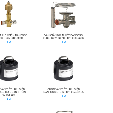
ẾT LƯU ĐIỆN DANFOSS
VAN GIÃN NỞ NHIỆT DANFOSS
00 - C/N 034G0501
TCBE, R22/R407C - C/N 068U4202
1 đ
1 đ
VAN TIẾT LƯU ĐIỆN
CUỘN VAN TIẾT LƯU ĐIỆN
SS COIL ETS 6 - C/N
DANFOSS ETS 6 - C/N 034G5135
034G5115
1 đ
1 đ