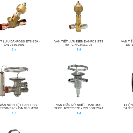
ẾT LƯU DANFOSS ETS-250 -
VAN TIẾT LƯU ĐIỆN DANFOS ETS
VAN TI
C/N 034G2601
50 - C/N 034G1705
EST1
1 đ
1 đ
GIÃN NỞ NHIỆT DANFOSS
VAN GIÃN NỞ NHIỆT DANFOSS
CUỘN 
R22/R407C - C/N 068U4201
TUBE, R22/R407C - C/N 068U2074
DANFO
1 đ
1 đ