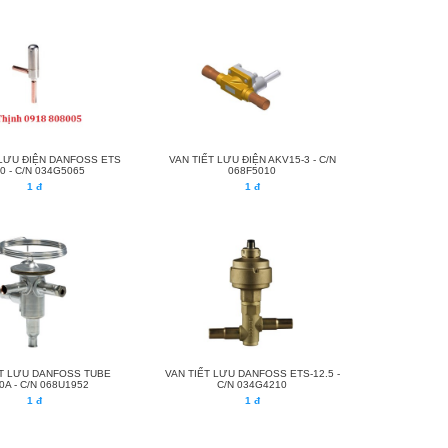
 LƯU ĐIỆN DANFOSS ETS
VAN TIẾT LƯU ĐIỆN AKV15-3 - C/N
40 - C/N 034G5065
068F5010
1 đ
1 đ
ẾT LƯU DANFOSS TUBE
VAN TIẾT LƯU DANFOSS ETS-12.5 -
0A - C/N 068U1952
C/N 034G4210
1 đ
1 đ