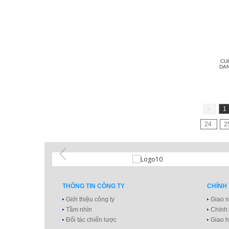
CU
DAN
«
1
24
2
THÔNG TIN CÔNG TY
CHÍNH
Giới thiệu công ty
Giao n
Tầm nhìn
Chính
Đối tác chiến lược
Giao h