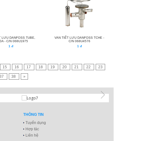
T LƯU DANFOSS TUBE,
VAN TIẾT LƯU DANFOSS TCHE -
0A - C/N 068U1975
C/N 068U4576
1 đ
1 đ
15
16
17
18
19
20
21
22
23
37
38
»
THÔNG TIN
Tuyển dụng
Hợp tác
Liên hệ