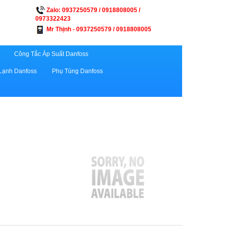
Zalo: 0937250579 / 0918808005 /
0973322423
Mr Thịnh - 0937250579 / 0918808005
Công Tắc Áp Suất Danfoss
Lạnh Danfoss
Phụ Tùng Danfoss