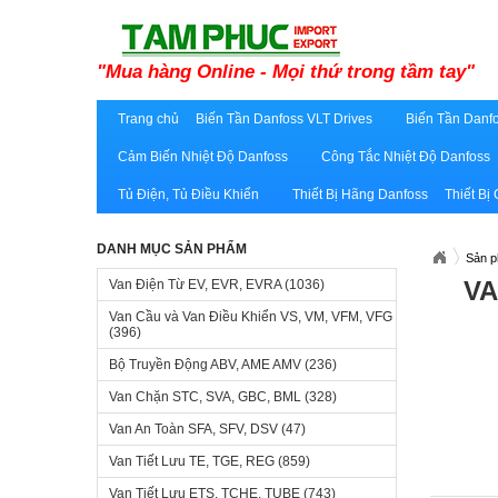
"Mua hàng Online - Mọi thứ trong tầm tay"
Trang chủ
Biến Tần Danfoss VLT Drives
Biến Tần Danfo
Cảm Biến Nhiệt Độ Danfoss
Công Tắc Nhiệt Độ Danfoss
Tủ Điện, Tủ Điều Khiển
Thiết Bị Hãng Danfoss
Thiết Bị
DANH MỤC SẢN PHẨM
Sản 
VA
Van Điện Từ EV, EVR, EVRA
(1036)
Van Cầu và Van Điều Khiển VS, VM, VFM, VFG
(396)
Bộ Truyền Động ABV, AME AMV
(236)
Van Chặn STC, SVA, GBC, BML
(328)
Van An Toàn SFA, SFV, DSV
(47)
Van Tiết Lưu TE, TGE, REG
(859)
Van Tiết Lưu ETS, TCHE, TUBE
(743)