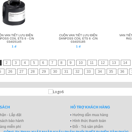
ỘN VAN TIẾT LƯU ĐIỆN
CUỘN VAN TIẾT LƯU ĐIỆN
VAN TIẾ
FOSS COIL ETS 6 - C/N
DANFOSS COIL ETS 6 -C/N
R41
034G5145
034G5185
1 đ
1 đ
2
3
4
5
6
7
8
9
10
11
12
13
14
5
26
27
28
29
30
31
32
33
34
35
36
 SÁCH
HỖ TRỢ KHÁCH HÀNG
hận - Lắp đặt
Hướng dẫn mua hàng
 sách bảo hành
Hình thức thanh toán
àng miễn phí
Đổi - Trả sản phẩm