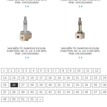
FKM - C/N 032U4933
FKM - C/N 032U4934
1 đ
1 đ
VAN ĐIỆN TỪ DANFOSS EV310B,
VAN ĐIỆN TỪ DANFOSS EV310B,
FUNCTION: NO, G, 1/4, 0.150 M³/H,
FUNCTION: NC, G, 1/4, 0.300 M³/H,
FKM - C/N 032U4944
FKM- C/N 032U4960
1 đ
1 đ
«
1
2
3
4
5
6
7
8
9
10
11
12
13
14
15
16
17
18
19
20
21
22
23
24
25
26
27
28
29
30
31
32
33
34
35
36
37
38
39
40
41
42
43
44
45
46
47
48
49
50
51
52
»