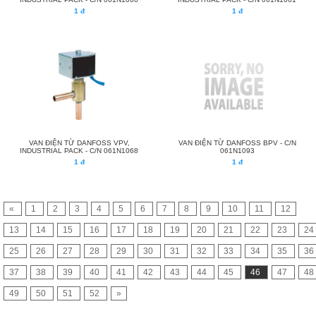
1 đ
1 đ
VAN ĐIỆN TỪ DANFOSS VPV,
VAN ĐIỆN TỪ DANFOSS BPV - C/N
INDUSTRIAL PACK - C/N 061N1068
061N1093
1 đ
1 đ
«
1
2
3
4
5
6
7
8
9
10
11
12
13
14
15
16
17
18
19
20
21
22
23
24
25
26
27
28
29
30
31
32
33
34
35
36
37
38
39
40
41
42
43
44
45
46
47
48
49
50
51
52
»