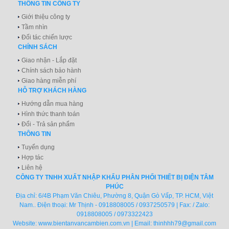
THÔNG TIN CÔNG TY
Giới thiệu công ty
Tầm nhìn
Đối tác chiến lược
CHÍNH SÁCH
Giao nhận - Lắp đặt
Chính sách bảo hành
Giao hàng miễn phí
HỖ TRỢ KHÁCH HÀNG
Hướng dẫn mua hàng
Hình thức thanh toán
Đổi - Trả sản phẩm
THÔNG TIN
Tuyển dụng
Hợp tác
Liên hệ
CÔNG TY TNHH XUẤT NHẬP KHẨU PHÂN PHỐI THIẾT BỊ ĐIỆN TÂM
PHÚC
Địa chỉ: 6/4B Phạm Văn Chiêu, Phường 8, Quận Gò Vấp, TP. HCM, Việt
Nam.. Điện thoại: Mr Thịnh - 0918808005 / 0937250579 | Fax: / Zalo:
0918808005 / 0973322423
Website:
www.bientanvancambien.com.vn
| Email:
thinhhh79@gmail.com