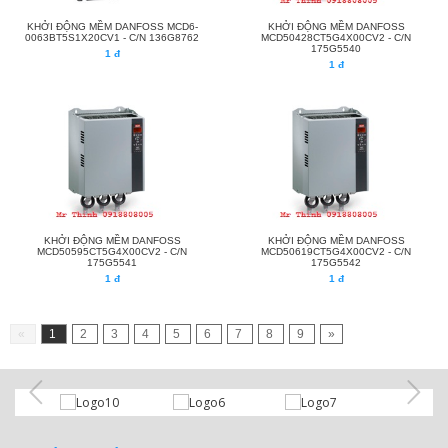
KHỞI ĐỘNG MỀM DANFOSS MCD6-
KHỞI ĐỘNG MỀM DANFOSS
0063BT5S1X20CV1 - C/N 136G8762
MCD50428CT5G4X00CV2 - C/N
175G5540
1 đ
1 đ
KHỞI ĐỘNG MỀM DANFOSS
KHỞI ĐỘNG MỀM DANFOSS
MCD50595CT5G4X00CV2 - C/N
MCD50619CT5G4X00CV2 - C/N
175G5541
175G5542
1 đ
1 đ
«
1
2
3
4
5
6
7
8
9
»