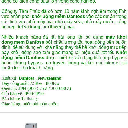
động cơ điện công suất lớn trong công nghiệp.
Công ty Tâm Phúc đã có hơn 10 năm kinh nghiệm trong lĩnh
vực phân phối
khởi động mềm
Danfoss
vào các dự án trong
các lĩnh vực nhà máy bia, nhà máy sữa, nhà máy nước, công
nghiệp dệt và trung tâm thương mại.
Nhiều khách hàng đã rất hài lòng khi sử dụng
máy khoi
dong mem
Danfoss
bởi chất lượng tốt, hoạt động bền bỉ, ổn
định, dễ sử dụng với khả năng thay thế hệ khởi động trực tiếp
hay khởi động sao tam giác mang lại hiệu quả rất tốt.
Khởi
động mềm
Danfoss
được thiết kế với dạng tích hợp bypass
hoặc không bypass, có truyền thông và kết nối internet rất
thuận lợi cho khách hàng.
Xuất xứ:
Danfoss - Newzealand
Dãy công suất: 7.5Kw - 800Kw
Điện áp: 3PH (200-575V / 200-690V)
Cấp bảo vệ: IP00/ IP20
Bảo hành: 12 tháng.
Giao hàng: miễn phí toàn quốc.