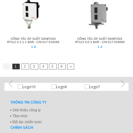
CÔNG TẮC ÁP SUẤT DANFOSS
CÔNG TẮC ÁP SUẤT DANFOSS
RT112 0.1-1.1 BAR - C/N 017-519266
RT113 0-0.3 BAR - C/N 017-519666
1 đ
1 đ
«
1
2
3
4
5
6
»
THÔNG TIN CÔNG TY
Giới thiệu công ty
Tầm nhìn
Đối tác chiến lược
CHÍNH SÁCH