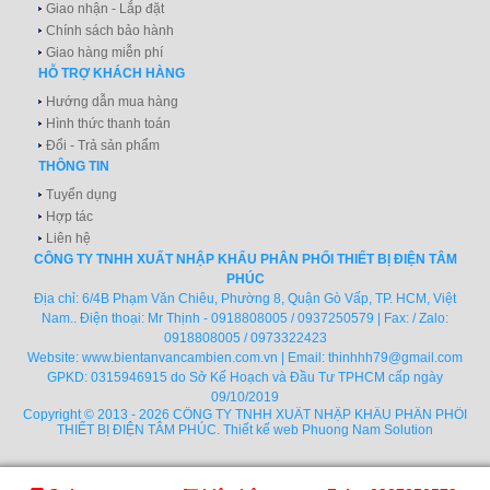
Giao nhận - Lắp đặt
Chính sách bảo hành
Giao hàng miễn phí
HỖ TRỢ KHÁCH HÀNG
Hướng dẫn mua hàng
Hình thức thanh toán
Đổi - Trả sản phẩm
THÔNG TIN
Tuyển dụng
Hợp tác
Liên hệ
CÔNG TY TNHH XUẤT NHẬP KHẨU PHÂN PHỐI THIẾT BỊ ĐIỆN TÂM
PHÚC
Địa chỉ: 6/4B Phạm Văn Chiêu, Phường 8, Quận Gò Vấp, TP. HCM, Việt
Nam.. Điện thoại: Mr Thịnh - 0918808005 / 0937250579 | Fax: / Zalo:
0918808005 / 0973322423
Website:
www.bientanvancambien.com.vn
| Email:
thinhhh79@gmail.com
GPKD: 0315946915 do Sở Kế Hoạch và Đầu Tư TPHCM cấp ngày
09/10/2019
Copyright © 2013 - 2026 CÔNG TY TNHH XUẤT NHẬP KHẨU PHÂN PHỐI
THIẾT BỊ ĐIỆN TÂM PHÚC.
Thiết kế web
Phuong Nam Solution