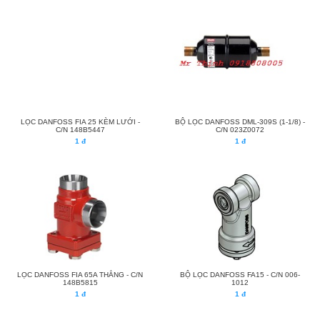
LỌC DANFOSS FIA 25 KÈM LƯỚI -
BỘ LỌC DANFOSS DML-309S (1-1/8) -
C/N 148B5447
C/N 023Z0072
1 đ
1 đ
LỌC DANFOSS FIA 65A THẲNG - C/N
BỘ LỌC DANFOSS FA15 - C/N 006-
148B5815
1012
1 đ
1 đ