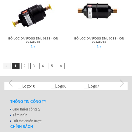
BỘ LỌC DANFOSS DML 032S - C/N
BỘ LỌC DANFOSS DML 053S - C/N
023Z5048
023Z5054
1 đ
1 đ
«
1
2
3
4
5
»
THÔNG TIN CÔNG TY
Giới thiệu công ty
Tầm nhìn
Đối tác chiến lược
CHÍNH SÁCH