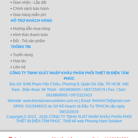
Giao nhận - Lắp đặt
Chính sách bảo hành
Giao hàng miễn phí
HỖ TRỢ KHÁCH HÀNG
Hướng dẫn mua hàng
Hình thức thanh toán
Đổi - Trả sản phẩm
THÔNG TIN
Tuyển dụng
Hợp tác
Liên hệ
CÔNG TY TNHH XUẤT NHẬP KHẨU PHÂN PHỐI THIẾT BỊ ĐIỆN TÂM
PHÚC
Địa chỉ: 6/4B Phạm Văn Chiêu, Phường 8, Quận Gò Vấp, TP. HCM, Việt
Nam.. Điện thoại: Mr Thịnh - 0918808005 / 0937250579 | Fax: / Zalo:
0918808005 / 0973322423
Website:
www.bientanvancambien.com.vn
| Email:
thinhhh79@gmail.com
GPKD: 0315946915 do Sở Kế Hoạch và Đầu Tư TPHCM cấp ngày
09/10/2019
Copyright © 2013 - 2026 CÔNG TY TNHH XUẤT NHẬP KHẨU PHÂN PHỐI
THIẾT BỊ ĐIỆN TÂM PHÚC.
Thiết kế web
Phuong Nam Solution