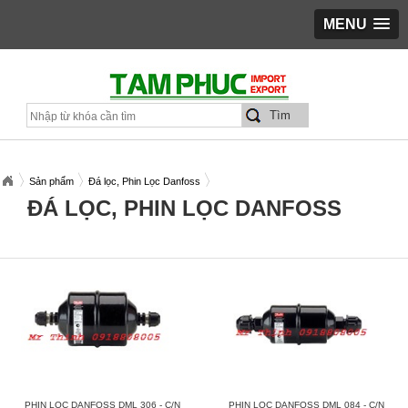
MENU
Sản phẩm
Đá lọc, Phin Lọc Danfoss
ĐÁ LỌC, PHIN LỌC DANFOSS
PHIN LỌC DANFOSS DML 306 - C/N
PHIN LỌC DANFOSS DML 084 - C/N