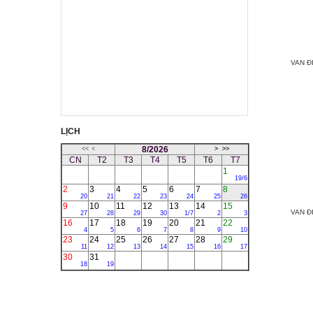
VAN Đ
LỊCH
8/2026
<<
<
>
>>
CN
T2
T3
T4
T5
T6
T7
1
19/6
2
3
4
5
6
7
8
20
21
22
23
24
25
26
9
10
11
12
13
14
15
VAN Đ
27
28
29
30
1/7
2
3
16
17
18
19
20
21
22
4
5
6
7
8
9
10
23
24
25
26
27
28
29
11
12
13
14
15
16
17
30
31
18
19