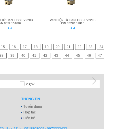
N TỪ DANFOSS EV220B
VAN ĐIỆN TỪ DANFOSS EV220B
C/N 032U151802
C/N 032U151816
1 đ
1 đ
15
16
17
18
19
20
21
22
23
24
38
39
40
41
42
43
44
45
46
47
THÔNG TIN
Tuyển dụng
Hợp tác
Liên hệ
79 | Fax: / Zalo: 0918808005 / 0973322423