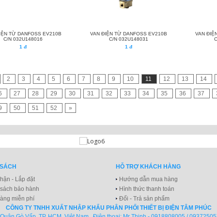
IỆN TỪ DANFOSS EV210B
VAN ĐIỆN TỪ DANFOSS EV210B
VAN ĐIỆ
C/N 032U148016
C/N 032U148031
1 đ
1 đ
2
3
4
5
6
7
8
9
10
11
12
13
14
6
27
28
29
30
31
32
33
34
35
36
37
9
50
51
52
»
 SÁCH
HỖ TRỢ KHÁCH HÀNG
hận - Lắp đặt
Hướng dẫn mua hàng
 sách bảo hành
Hình thức thanh toán
àng miễn phí
Đổi - Trả sản phẩm
CÔNG TY TNHH XUẤT NHẬP KHẨU PHÂN PHỐI THIẾT BỊ ĐIỆN TÂM PHÚC
Quận Gò Vấp, TP. HCM, Việt Nam.. Điện thoại: Mr Thịnh - 0918808005 / 09372505