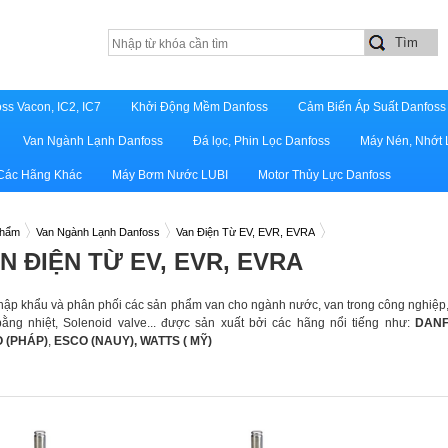
ss Vacon, IC2, IC7
Khởi Động Mềm Danfoss
Cảm Biến Áp Suất Danfoss
Van Ngành Lạnh Danfoss
Đá lọc, Phin Lọc Danfoss
Máy Nén, Nhớt 
 Các Hãng Khác
Máy Bơm Nước LUBI
Motor Thủy Lực Danfoss
phẩm
Van Ngành Lạnh Danfoss
Van Điện Từ EV, EVR, EVRA
N ĐIỆN TỪ EV, EVR, EVRA
ập khẩu và phân phối các sản phẩm van cho ngành nước, van trong công nghiệp,
ằng nhiệt, Solenoid valve... được sản xuất bởi các hãng nổi tiếng như:
DAN
 (PHÁP)
,
ESCO (NAUY), WATTS ( MỸ)