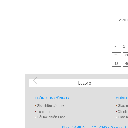
VAN Đ
«
1
25
2
48
4
THÔNG TIN CÔNG TY
CHÍNH
Giới thiệu công ty
Giao n
Tầm nhìn
Chính
Đối tác chiến lược
Giao h
Địa chỉ: 6/4B Phạm Văn Chiêu, Phường 8, 