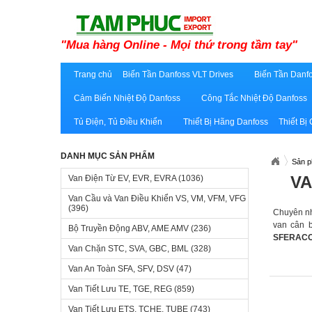
"Mua hàng Online - Mọi thứ trong tầm tay"
Trang chủ
Biến Tần Danfoss VLT Drives
Biến Tần Danfo
Cảm Biến Nhiệt Độ Danfoss
Công Tắc Nhiệt Độ Danfoss
Tủ Điện, Tủ Điều Khiển
Thiết Bị Hãng Danfoss
Thiết Bị
DANH MỤC SẢN PHẨM
Sản 
VA
Van Điện Từ EV, EVR, EVRA
(1036)
Van Cầu và Van Điều Khiển VS, VM, VFM, VFG
(396)
Chuyên nh
van cân b
Bộ Truyền Động ABV, AME AMV
(236)
SFERACO
Van Chặn STC, SVA, GBC, BML
(328)
Van An Toàn SFA, SFV, DSV
(47)
Van Tiết Lưu TE, TGE, REG
(859)
Van Tiết Lưu ETS, TCHE, TUBE
(743)