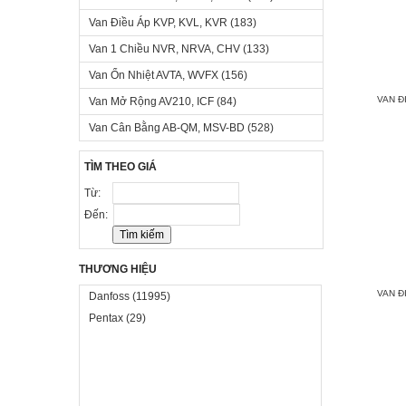
Van Điều Áp KVP, KVL, KVR
(183)
Van 1 Chiều NVR, NRVA, CHV
(133)
Van Ổn Nhiệt AVTA, WVFX
(156)
VAN Đ
Van Mở Rộng AV210, ICF
(84)
Van Cân Bằng AB-QM, MSV-BD
(528)
TÌM THEO GIÁ
Từ:
Đến:
THƯƠNG HIỆU
VAN Đ
Danfoss
(11995)
Pentax
(29)