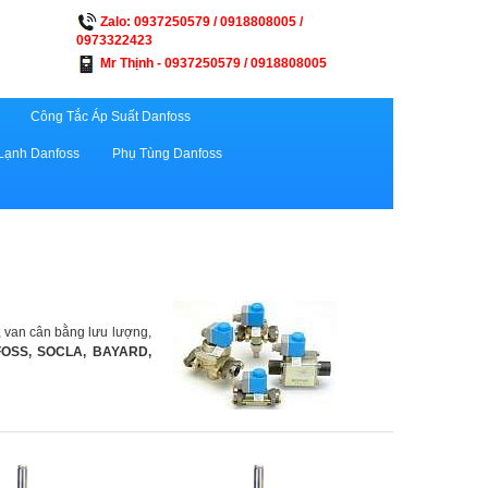
Zalo: 0937250579 / 0918808005 /
0973322423
Mr Thịnh - 0937250579 / 0918808005
Công Tắc Áp Suất Danfoss
Lạnh Danfoss
Phụ Tùng Danfoss
 van cân bằng lưu lượng,
FOSS,
SOCLA, BAYARD,