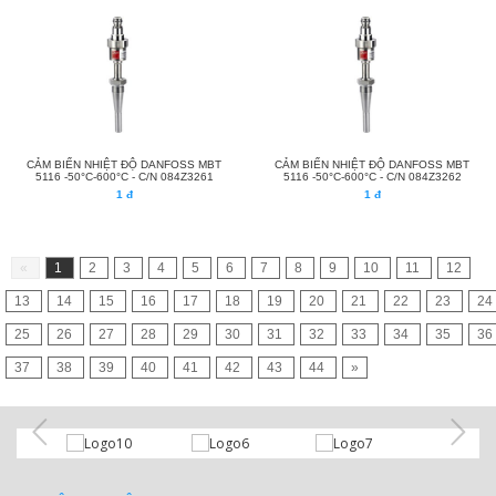
CẢM BIẾN NHIỆT ĐỘ DANFOSS MBT
CẢM BIẾN NHIỆT ĐỘ DANFOSS MBT
5116 -50°C-600°C - C/N 084Z3261
5116 -50°C-600°C - C/N 084Z3262
1 đ
1 đ
«
1
2
3
4
5
6
7
8
9
10
11
12
13
14
15
16
17
18
19
20
21
22
23
24
25
26
27
28
29
30
31
32
33
34
35
36
37
38
39
40
41
42
43
44
»