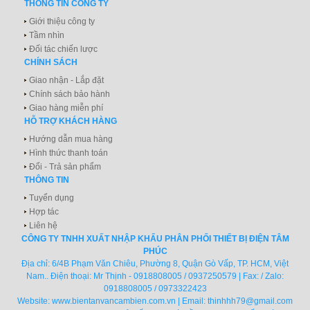
THÔNG TIN CÔNG TY
Giới thiệu công ty
Tầm nhìn
Đối tác chiến lược
CHÍNH SÁCH
Giao nhận - Lắp đặt
Chính sách bảo hành
Giao hàng miễn phí
HỖ TRỢ KHÁCH HÀNG
Hướng dẫn mua hàng
Hình thức thanh toán
Đổi - Trả sản phẩm
THÔNG TIN
Tuyển dụng
Hợp tác
Liên hệ
CÔNG TY TNHH XUẤT NHẬP KHẨU PHÂN PHỐI THIẾT BỊ ĐIỆN TÂM
PHÚC
Địa chỉ: 6/4B Phạm Văn Chiêu, Phường 8, Quận Gò Vấp, TP. HCM, Việt
Nam.. Điện thoại: Mr Thịnh - 0918808005 / 0937250579 | Fax: / Zalo:
0918808005 / 0973322423
Website:
www.bientanvancambien.com.vn
| Email:
thinhhh79@gmail.com