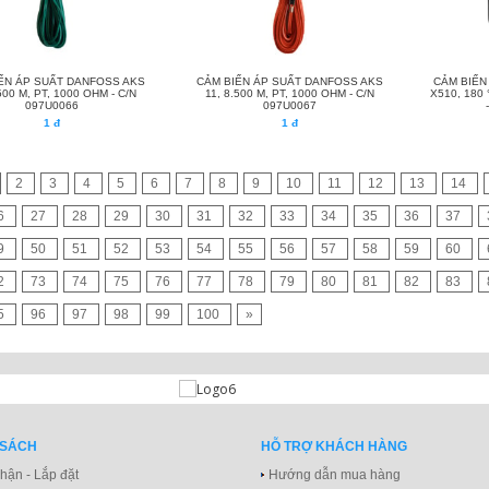
ẾN ÁP SUẤT DANFOSS AKS
CẢM BIẾN ÁP SUẤT DANFOSS AKS
CẢM BIẾN
.500 M, PT, 1000 OHM - C/N
11, 8.500 M, PT, 1000 OHM - C/N
X510, 180 
097U0066
097U0067
1 đ
1 đ
2
3
4
5
6
7
8
9
10
11
12
13
14
6
27
28
29
30
31
32
33
34
35
36
37
9
50
51
52
53
54
55
56
57
58
59
60
2
73
74
75
76
77
78
79
80
81
82
83
5
96
97
98
99
100
»
 SÁCH
HỖ TRỢ KHÁCH HÀNG
hận - Lắp đặt
Hướng dẫn mua hàng