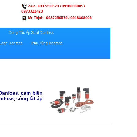
Zalo: 0937250579 / 0918808005 /
0973322423
Mr Thịnh - 0937250579 / 0918808005
Công Tắc Áp Suất Danfoss
Lạnh Danfoss
Phụ Tùng Danfoss
 Danfoss
,
cảm biến
anfoss, công tắt áp
.