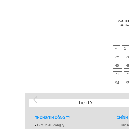
CẢM BI
11, 8
«
1
25
2
48
4
71
7
94
9
THÔNG TIN CÔNG TY
CHÍNH
Giới thiệu công ty
Giao n