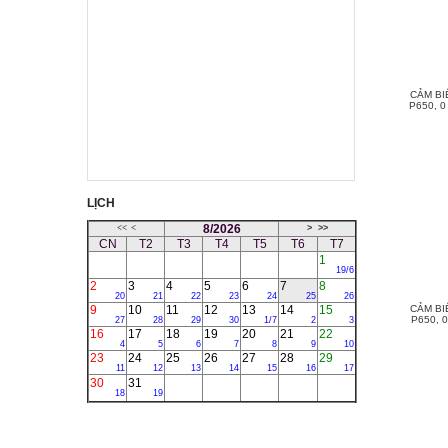
CẢM BI
P650, 0
LỊCH
8/2026
<<
<
>
>>
CN
T2
T3
T4
T5
T6
T7
1
19/6
2
3
4
5
6
7
8
20
21
22
23
24
25
26
9
10
11
12
13
14
15
CẢM BI
P650, 0
27
28
29
30
1/7
2
3
16
17
18
19
20
21
22
4
5
6
7
8
9
10
23
24
25
26
27
28
29
11
12
13
14
15
16
17
30
31
18
19