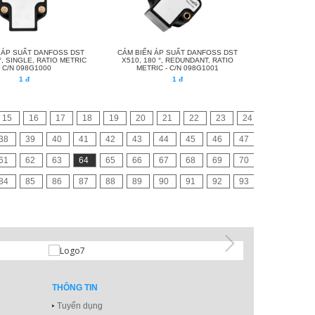
 ÁP SUẤT DANFOSS DST
CẢM BIẾN ÁP SUẤT DANFOSS DST
°, SINGLE, RATIO METRIC
X510, 180 °, REDUNDANT, RATIO
- C/N 098G1000
METRIC - C/N 098G1001
1 đ
1 đ
15
16
17
18
19
20
21
22
23
24
38
39
40
41
42
43
44
45
46
47
61
62
63
64
65
66
67
68
69
70
84
85
86
87
88
89
90
91
92
93
THÔNG TIN
Tuyển dụng