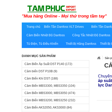
"Mua hàng Online - Mọi thứ trong tầm tay"
Trang chủ
Biến Tần Danfoss VLT Drives
Biến Tần Danfo
Cảm Biến Nhiệt Độ Danfoss
Công Tắc Nhiệt Độ Danfoss
Tủ Điện, Tủ Điều Khiển
Thiết Bị Hãng Danfoss
Thiết Bị
DANH MỤC SẢN PHẨM
Sản 
CẢ
Cảm Biến Áp Suất DST P140
(172)
Cảm biến DST P10B
(9)
Chuyên 
Cảm Biến Khí DST
(188)
áp suấ
lực Da
Cảm Biến MBS3300, MBS3350
(104)
Cảm Biến MBS3000, MBS3050
(474)
Cảm Biến MBS3200, MBS3250
(232)
Cảm Biến AKS2050, AKS3000
(84)