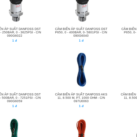
ẾN ÁP SUẤT DANFOSS DST
CẢM BIẾN ÁP SUẤT DANFOSS DST
CẢM BIẾN
 - 250BAR, 0 - 3625PSI - C/N
P650, 0 - 400BAR, 0- 5801PSI - C/N
P650, 0-
090G6022
090G6040
1 đ
1 đ
ẾN ÁP SUẤT DANFOSS DST
CẢM BIẾN ÁP SUẤT DANFOSS AKS
CẢM BIẾN
- 500BAR, 0 - 7251PSI - C/N
11, 8.500 M, PT, 1000 OHM - C/N
11, 8.50
090G6059
097U0063
1 đ
1 đ