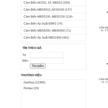
Cảm Biến AKS32, 33, MBS33
(259)
Cảm Biến MBS4010, AKS4100
(137)
Cảm Biến MBS5100, MBS5150
(124)
Cảm Biến Áp Suất EMP2
(74)
CẢM BI
Cảm Biến MBS9200, MBS9300
(71)
11, 5
Cám Biến Áp Suất MBS1900
(461)
TÌM THEO GIÁ
Từ:
Đến:
THƯƠNG HIỆU
CẢM BI
11, 3
Danfoss
(11995)
Pentax
(29)