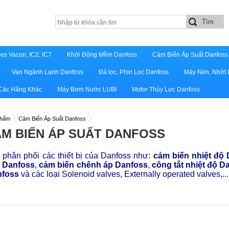
ss Vacon, IC2, IC7
Khởi Động Mềm Danfoss
Cảm Biến Áp Suất Danfoss
Van Ngành Lạnh Danfoss
Đá lọc, Phin Lọc Danfoss
Máy Nén, Nhớt 
 Các Hãng Khác
Máy Bơm Nước LUBI
Motor Thủy Lực Danfoss
phẩm
Cảm Biến Áp Suất Danfoss
M BIẾN ÁP SUẤT DANFOSS
phân phối các thiết bị của Danfoss như:
cảm biến nhiệt độ
t Danfoss
,
cảm biến chênh áp Danfoss
,
công tắt nhiệt độ D
nfoss
và các loại Solenoid valves, Externally operated valves,..