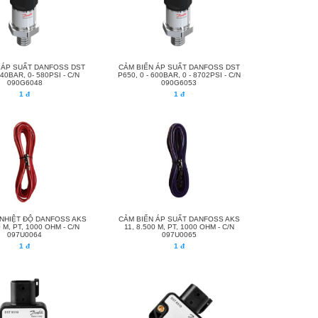
 ÁP SUẤT DANFOSS DST
CẢM BIẾN ÁP SUẤT DANFOSS DST
 40BAR, 0- 580PSI - C/N
P650, 0 - 600BAR, 0 - 8702PSI - C/N
090G6048
090G6053
1 đ
1 đ
 NHIỆT ĐỘ DANFOSS AKS
CẢM BIẾN ÁP SUẤT DANFOSS AKS
0 M, PT, 1000 OHM - C/N
11, 8.500 M, PT, 1000 OHM - C/N
097U0064
097U0065
1 đ
1 đ