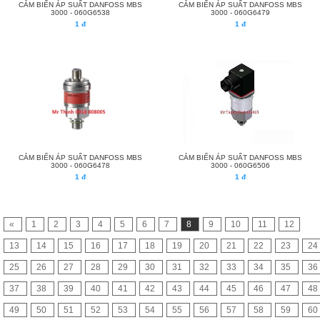
CẢM BIẾN ÁP SUẤT DANFOSS MBS
CẢM BIẾN ÁP SUẤT DANFOSS MBS
3000 - 060G6538
3000 - 060G6479
1 đ
1 đ
CẢM BIẾN ÁP SUẤT DANFOSS MBS
CẢM BIẾN ÁP SUẤT DANFOSS MBS
3000 - 060G6478
3000 - 060G6506
1 đ
1 đ
«
1
2
3
4
5
6
7
8
9
10
11
12
13
14
15
16
17
18
19
20
21
22
23
24
25
26
27
28
29
30
31
32
33
34
35
36
37
38
39
40
41
42
43
44
45
46
47
48
49
50
51
52
53
54
55
56
57
58
59
60