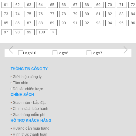
61
62
63
64
65
66
67
68
69
70
71
72
73
74
75
76
77
78
79
80
81
82
83
84
85
86
87
88
89
90
91
92
93
94
95
96
97
98
99
100
»
THÔNG TIN CÔNG TY
Giới thiệu công ty
Tầm nhìn
Đối tác chiến lược
CHÍNH SÁCH
Giao nhận - Lắp đặt
Chính sách bảo hành
Giao hàng miễn phí
HỖ TRỢ KHÁCH HÀNG
Hướng dẫn mua hàng
Hình thức thanh toán