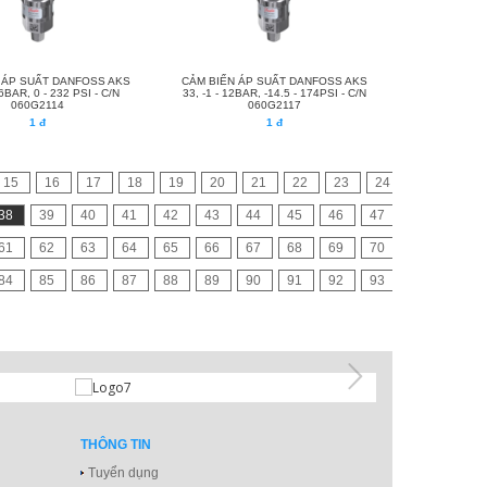
 ÁP SUẤT DANFOSS AKS
CẢM BIẾN ÁP SUẤT DANFOSS AKS
16BAR, 0 - 232 PSI - C/N
33, -1 - 12BAR, -14.5 - 174PSI - C/N
060G2114
060G2117
1 đ
1 đ
15
16
17
18
19
20
21
22
23
24
38
39
40
41
42
43
44
45
46
47
61
62
63
64
65
66
67
68
69
70
84
85
86
87
88
89
90
91
92
93
THÔNG TIN
Tuyển dụng