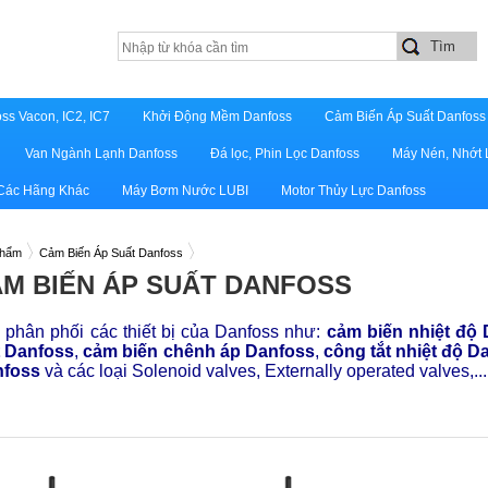
ss Vacon, IC2, IC7
Khởi Động Mềm Danfoss
Cảm Biến Áp Suất Danfoss
Van Ngành Lạnh Danfoss
Đá lọc, Phin Lọc Danfoss
Máy Nén, Nhớt 
 Các Hãng Khác
Máy Bơm Nước LUBI
Motor Thủy Lực Danfoss
phẩm
Cảm Biến Áp Suất Danfoss
M BIẾN ÁP SUẤT DANFOSS
phân phối các thiết bị của Danfoss như:
cảm biến nhiệt độ
t Danfoss
,
cảm biến chênh áp Danfoss
,
công tắt nhiệt độ D
nfoss
và các loại Solenoid valves, Externally operated valves,..