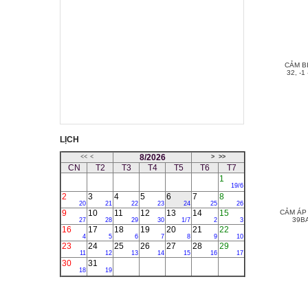
CẢM B
32, -1
LỊCH
8/2026
<<
<
>
>>
CN
T2
T3
T4
T5
T6
T7
1
19/6
2
3
4
5
6
7
8
20
21
22
23
24
25
26
9
10
11
12
13
14
15
CẢM ÁP 
39BA
27
28
29
30
1/7
2
3
16
17
18
19
20
21
22
4
5
6
7
8
9
10
23
24
25
26
27
28
29
11
12
13
14
15
16
17
30
31
18
19