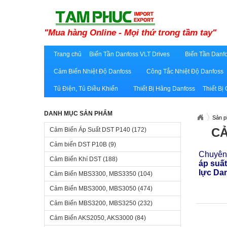
"Mua hàng Online - Mọi thứ trong tầm tay"
Trang chủ
Biến Tần Danfoss VLT Drives
Biến Tần Danfo
Cảm Biến Nhiệt Độ Danfoss
Công Tắc Nhiệt Độ Danfoss
Tủ Điện, Tủ Điều Khiển
Thiết Bị Hãng Danfoss
Thiết Bị
DANH MỤC SẢN PHẨM
Sản 
CẢ
Cảm Biến Áp Suất DST P140
(172)
Cảm biến DST P10B
(9)
Chuyên 
Cảm Biến Khí DST
(188)
áp suấ
lực Da
Cảm Biến MBS3300, MBS3350
(104)
Cảm Biến MBS3000, MBS3050
(474)
Cảm Biến MBS3200, MBS3250
(232)
Cảm Biến AKS2050, AKS3000
(84)