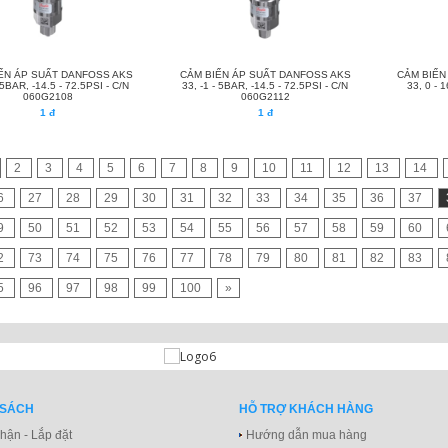
ẾN ÁP SUẤT DANFOSS AKS
CẢM BIẾN ÁP SUẤT DANFOSS AKS
CẢM BIẾN
 5BAR, -14.5 - 72.5PSI - C/N
33, -1 - 5BAR, -14.5 - 72.5PSI - C/N
33, 0 - 
060G2108
060G2112
1 đ
1 đ
2
3
4
5
6
7
8
9
10
11
12
13
14
6
27
28
29
30
31
32
33
34
35
36
37
9
50
51
52
53
54
55
56
57
58
59
60
2
73
74
75
76
77
78
79
80
81
82
83
5
96
97
98
99
100
»
 SÁCH
HỖ TRỢ KHÁCH HÀNG
hận - Lắp đặt
Hướng dẫn mua hàng