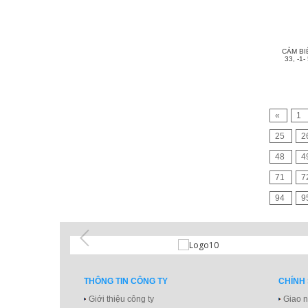
CẢM BI
33, -1-
«
1
25
2
48
4
71
7
94
9
THÔNG TIN CÔNG TY
CHÍNH
Giới thiệu công ty
Giao n