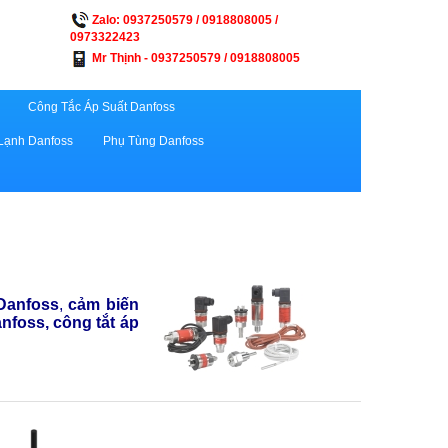
Zalo: 0937250579 / 0918808005 /
0973322423
Mr Thịnh - 0937250579 / 0918808005
Công Tắc Áp Suất Danfoss
Lạnh Danfoss
Phụ Tùng Danfoss
 Danfoss
,
cảm biến
anfoss, công tắt áp
.