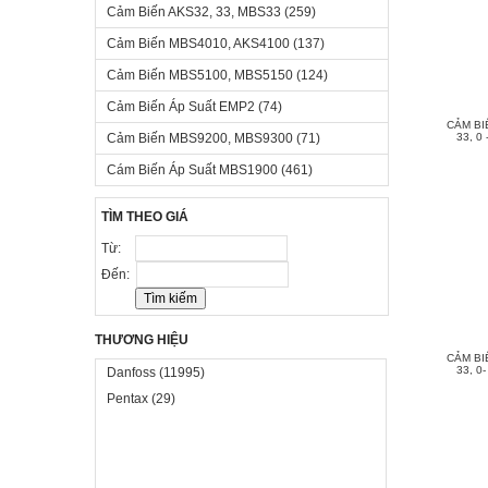
Cảm Biến AKS32, 33, MBS33
(259)
Cảm Biến MBS4010, AKS4100
(137)
Cảm Biến MBS5100, MBS5150
(124)
Cảm Biến Áp Suất EMP2
(74)
CẢM BI
Cảm Biến MBS9200, MBS9300
(71)
33, 0 
Cám Biến Áp Suất MBS1900
(461)
TÌM THEO GIÁ
Từ:
Đến:
THƯƠNG HIỆU
CẢM BI
33, 0-
Danfoss
(11995)
Pentax
(29)