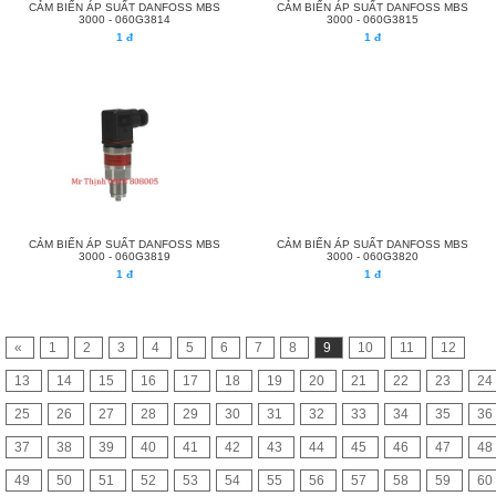
CẢM BIẾN ÁP SUẤT DANFOSS MBS
CẢM BIẾN ÁP SUẤT DANFOSS MBS
3000 - 060G3814
3000 - 060G3815
1 đ
1 đ
CẢM BIẾN ÁP SUẤT DANFOSS MBS
CẢM BIẾN ÁP SUẤT DANFOSS MBS
3000 - 060G3819
3000 - 060G3820
1 đ
1 đ
«
1
2
3
4
5
6
7
8
9
10
11
12
13
14
15
16
17
18
19
20
21
22
23
24
25
26
27
28
29
30
31
32
33
34
35
36
37
38
39
40
41
42
43
44
45
46
47
48
49
50
51
52
53
54
55
56
57
58
59
60