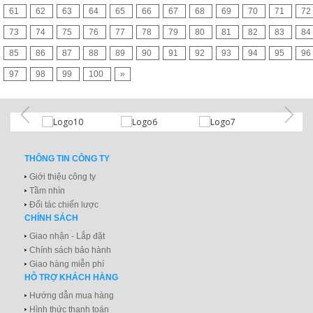
61
62
63
64
65
66
67
68
69
70
71
72
73
74
75
76
77
78
79
80
81
82
83
84
85
86
87
88
89
90
91
92
93
94
95
96
97
98
99
100
»
THÔNG TIN CÔNG TY
Giới thiệu công ty
Tầm nhìn
Đối tác chiến lược
CHÍNH SÁCH
Giao nhận - Lắp đặt
Chính sách bảo hành
Giao hàng miễn phí
HỖ TRỢ KHÁCH HÀNG
Hướng dẫn mua hàng
Hình thức thanh toán