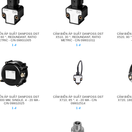
ẾN ÁP SUẤT DANFOSS DST
CẢM BIẾN ÁP SUẤT DANFOSS DST
CẢM BIẾN
 60 °, REDUNDANT, RATIO
X510, 30 °, REDUNDANT, RATIO
X520, 90 °
ETRIC - C/N 098G1005
METRIC - C/N 098G1011
1 đ
1 đ
ẾN ÁP SUẤT DANFOSS DST
CẢM BIẾN ÁP SUẤT DANFOSS DST
CẢM BIẾN
800 MM, SINGLE, 4 - 20 MA -
X710, 85 °, 4 - 20 MA - C/N
X720, 18
C/N 098G2025
098G2514
1 đ
1 đ