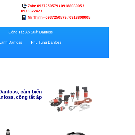
Zalo: 0937250579 / 0918808005 /
0973322423
Mr Thịnh - 0937250579 / 0918808005
Công Tắc Áp Suất Danfoss
Lạnh Danfoss
Phụ Tùng Danfoss
 Danfoss
,
cảm biến
anfoss, công tắt áp
.