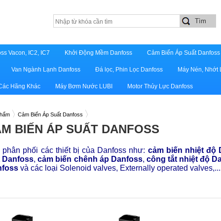
ss Vacon, IC2, IC7
Khởi Động Mềm Danfoss
Cảm Biến Áp Suất Danfoss
Van Ngành Lạnh Danfoss
Đá lọc, Phin Lọc Danfoss
Máy Nén, Nhớt 
 Các Hãng Khác
Máy Bơm Nước LUBI
Motor Thủy Lực Danfoss
phẩm
Cảm Biến Áp Suất Danfoss
M BIẾN ÁP SUẤT DANFOSS
phân phối các thiết bị của Danfoss như:
cảm biến nhiệt độ
t Danfoss
,
cảm biến chênh áp Danfoss
,
công tắt nhiệt độ D
nfoss
và các loại Solenoid valves, Externally operated valves,..