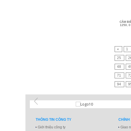
CẢM BI
1250, 0
«
1
25
2
48
4
71
7
94
9
THÔNG TIN CÔNG TY
CHÍNH
Giới thiệu công ty
Giao n