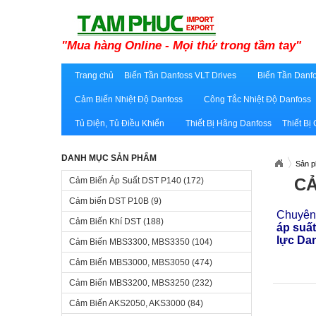
"Mua hàng Online - Mọi thứ trong tầm tay"
Trang chủ
Biến Tần Danfoss VLT Drives
Biến Tần Danfo
Cảm Biến Nhiệt Độ Danfoss
Công Tắc Nhiệt Độ Danfoss
Tủ Điện, Tủ Điều Khiển
Thiết Bị Hãng Danfoss
Thiết Bị
DANH MỤC SẢN PHẨM
Sản 
CẢ
Cảm Biến Áp Suất DST P140
(172)
Cảm biến DST P10B
(9)
Chuyên 
Cảm Biến Khí DST
(188)
áp suấ
lực Da
Cảm Biến MBS3300, MBS3350
(104)
Cảm Biến MBS3000, MBS3050
(474)
Cảm Biến MBS3200, MBS3250
(232)
Cảm Biến AKS2050, AKS3000
(84)