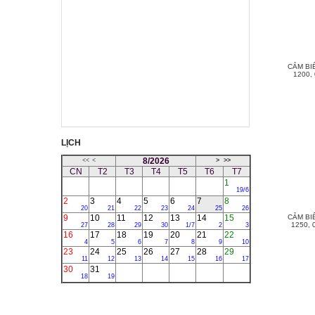
CẢM BI
1200, 
LỊCH
8/2026
<<
<
>
>>
CN
T2
T3
T4
T5
T6
T7
1
19/6
2
3
4
5
6
7
8
20
21
22
23
24
25
26
9
10
11
12
13
14
15
CẢM BI
1250, 
27
28
29
30
1/7
2
3
16
17
18
19
20
21
22
4
5
6
7
8
9
10
23
24
25
26
27
28
29
11
12
13
14
15
16
17
30
31
18
19