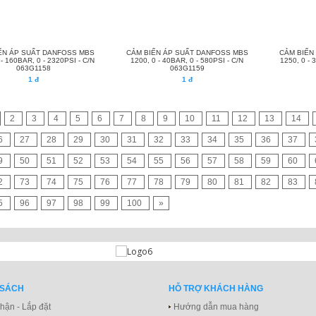
ẾN ÁP SUẤT DANFOSS MBS
CẢM BIẾN ÁP SUẤT DANFOSS MBS
CẢM BIẾN
 - 160BAR, 0 - 2320PSI - C/N
1200, 0 - 40BAR, 0 - 580PSI - C/N
1250, 0 - 
063G1158
063G1159
1 đ
1 đ
2
3
4
5
6
7
8
9
10
11
12
13
14
6
27
28
29
30
31
32
33
34
35
36
37
9
50
51
52
53
54
55
56
57
58
59
60
2
73
74
75
76
77
78
79
80
81
82
83
5
96
97
98
99
100
»
 SÁCH
HỖ TRỢ KHÁCH HÀNG
hận - Lắp đặt
Hướng dẫn mua hàng