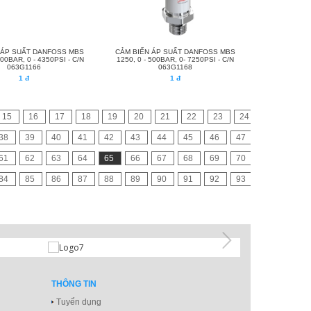
 ÁP SUẤT DANFOSS MBS
CẢM BIẾN ÁP SUẤT DANFOSS MBS
300BAR, 0 - 4350PSI - C/N
1250, 0 - 500BAR, 0- 7250PSI - C/N
063G1166
063G1168
1 đ
1 đ
15
16
17
18
19
20
21
22
23
24
38
39
40
41
42
43
44
45
46
47
61
62
63
64
65
66
67
68
69
70
84
85
86
87
88
89
90
91
92
93
THÔNG TIN
Tuyển dụng