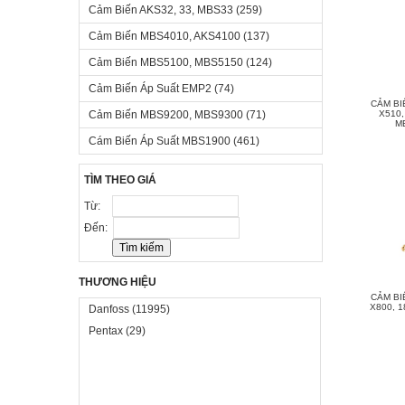
Cảm Biến AKS32, 33, MBS33
(259)
Cảm Biến MBS4010, AKS4100
(137)
Cảm Biến MBS5100, MBS5150
(124)
Cảm Biến Áp Suất EMP2
(74)
CẢM BI
Cảm Biến MBS9200, MBS9300
(71)
X510,
M
Cám Biến Áp Suất MBS1900
(461)
TÌM THEO GIÁ
Từ:
Đến:
THƯƠNG HIỆU
CẢM BI
X800, 1
Danfoss
(11995)
Pentax
(29)