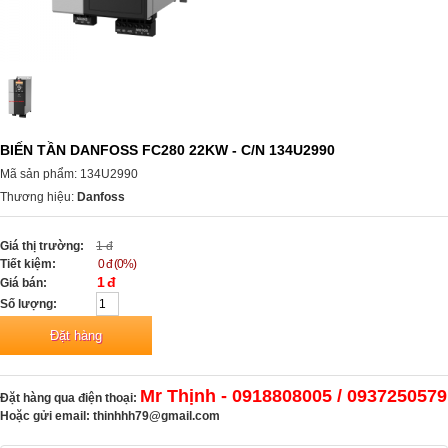
BIẾN TẦN DANFOSS FC280 22KW - C/N 134U2990
Mã sản phẩm: 134U2990
Thương hiệu:
Danfoss
Giá thị trường:
1 đ
Tiết kiệm:
0 đ (0%)
1 đ
Giá bán:
Số lượng:
Mr Thịnh - 0918808005 / 0937250579
Đặt hàng qua điện thoại:
Hoặc gửi email:
thinhhh79@gmail.com