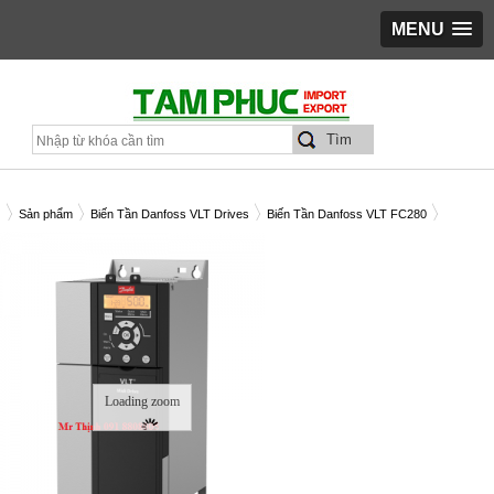
MENU
Sản phẩm
Biến Tần Danfoss VLT Drives
Biến Tần Danfoss VLT FC280
ẾN TẦN DANFOSS FC280 22KW - C/N 134U2990
Loading zoom