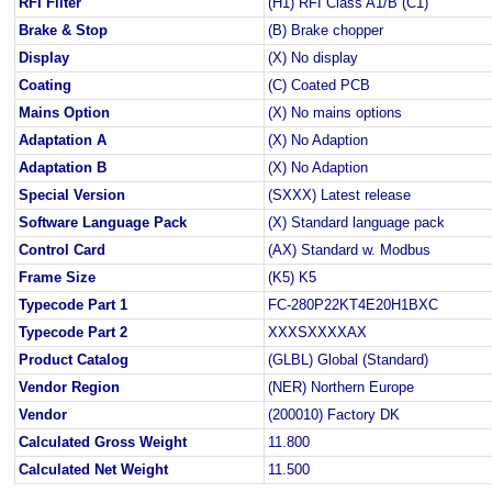
RFI Filter
(H1) RFI Class A1/B (C1)
Brake & Stop
(B) Brake chopper
Display
(X) No display
Coating
(C) Coated PCB
Mains Option
(X) No mains options
Adaptation A
(X) No Adaption
Adaptation B
(X) No Adaption
Special Version
(SXXX) Latest release
Software Language Pack
(X) Standard language pack
Control Card
(AX) Standard w. Modbus
Frame Size
(K5) K5
Typecode Part 1
FC-280P22KT4E20H1BXC
Typecode Part 2
XXXSXXXXAX
Product Catalog
(GLBL) Global (Standard)
Vendor Region
(NER) Northern Europe
Vendor
(200010) Factory DK
Calculated Gross Weight
11.800
Calculated Net Weight
11.500