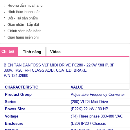
Hướng dẫn mua hàng
Hình thức thanh toán
Đổi - Trả sản phẩm
Giao nhận - Lắp đặt
Chính sách bảo hành
Giao hàng miễn phí
Chi tiết
Tính năng
Video
BIẾN TẦN DANFOSS VLT MIDI DRIVE FC280 - 22KW /30HP, 3P
380V, IP20. RFI CLASS A1/B, COATED, BRAKE
P/N 134U2990
CHARACTERISTIC
VALUE
Product Group
Adjustable Frequency Converter
Series
(280) VLT® Midi Drive
Power Size
(P22K) 22 kW / 30 HP
Voltage
(T4) Three phase 380-480 VAC
Enclosure
(E20) IP20 / Chassis