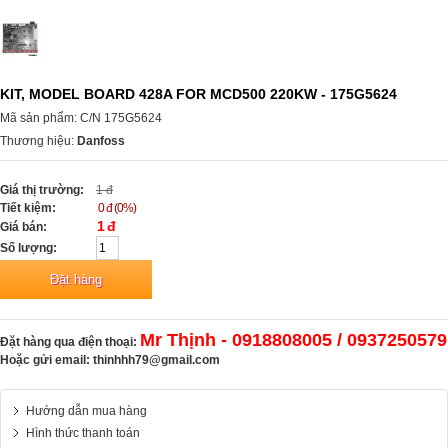
KIT, MODEL BOARD 428A FOR MCD500 220KW - 175G5624
Mã sản phẩm: C/N 175G5624
Thương hiệu:
Danfoss
Giá thị trường:
1 đ
Tiết kiệm:
0 đ (0%)
1 đ
Giá bán:
Số lượng:
Mr Thịnh - 0918808005 / 0937250579
Đặt hàng qua điện thoại:
Hoặc gửi email:
thinhhh79@gmail.com
Hướng dẫn mua hàng
Hình thức thanh toán