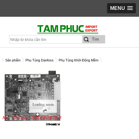
MENU
Sản phẩm
Phụ Tùng Danfoss
Phụ Tùng Khởi Động Mềm
t, Model Board 428A for MCD500 220KW - 175G5624
Loading zoom