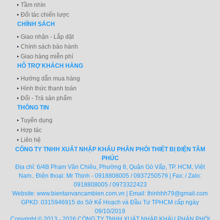
Tầm nhìn
Đối tác chiến lược
CHÍNH SÁCH
Giao nhận - Lắp đặt
Chính sách bảo hành
Giao hàng miễn phí
HỖ TRỢ KHÁCH HÀNG
Hướng dẫn mua hàng
Hình thức thanh toán
Đổi - Trả sản phẩm
THÔNG TIN
Tuyển dụng
Hợp tác
Liên hệ
CÔNG TY TNHH XUẤT NHẬP KHẨU PHÂN PHỐI THIẾT BỊ ĐIỆN TÂM
PHÚC
Địa chỉ: 6/4B Phạm Văn Chiêu, Phường 8, Quận Gò Vấp, TP. HCM, Việt
Nam.. Điện thoại: Mr Thịnh - 0918808005 / 0937250579 | Fax: / Zalo:
0918808005 / 0973322423
Website:
www.bientanvancambien.com.vn
| Email:
thinhhh79@gmail.com
GPKD: 0315946915 do Sở Kế Hoạch và Đầu Tư TPHCM cấp ngày
09/10/2019
Copyright © 2013 - 2026 CÔNG TY TNHH XUẤT NHẬP KHẨU PHÂN PHỐI