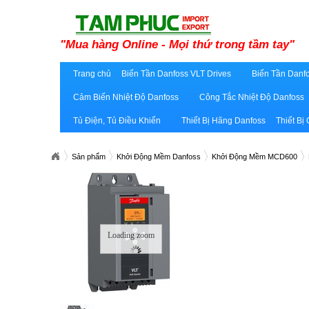
"Mua hàng Online - Mọi thứ trong tầm tay"
Trang chủ
Biến Tần Danfoss VLT Drives
Biến Tần Danfo
Cảm Biến Nhiệt Độ Danfoss
Công Tắc Nhiệt Độ Danfoss
Tủ Điện, Tủ Điều Khiển
Thiết Bị Hãng Danfoss
Thiết Bị
Sản phẩm
Khởi Động Mềm Danfoss
Khởi Động Mềm MCD600
Loading zoom