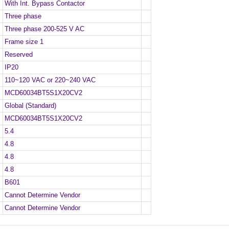
With Int. Bypass Contactor
Three phase
Three phase 200-525 V AC
Frame size 1
Reserved
IP20
110~120 VAC or 220~240 VAC
MCD60034BT5S1X20CV2
Global (Standard)
MCD60034BT5S1X20CV2
5.4
4.8
4.8
4.8
B601
Cannot Determine Vendor
Cannot Determine Vendor