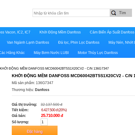
ss Vacon, IC2, IC7
Khởi Động Mềm Danfoss
Cảm Biến Áp Suất Danfoss
Van Ngành Lạnh Danfoss
Đá lọc, Phin Lọc Danfoss
Máy Nén, Nhớt 
 Các Hãng Khác
Máy Bơm Nước LUBI
Motor Thủy Lực Danfoss
KHỞI ĐỘNG MỀM DANFOSS MCD60042BT5S1X20CV2 - C/N 136G7347
KHỞI ĐỘNG MỀM DANFOSS MCD60042BT5S1X20CV2 - C/N 
Mã sản phẩm: 136G7347
Thương hiệu:
Danfoss
Giá thị trường:
32.137.500 đ
Tiết kiệm:
6.427.500 đ (20%)
25.710.000 đ
Giá bán:
Số lượng: