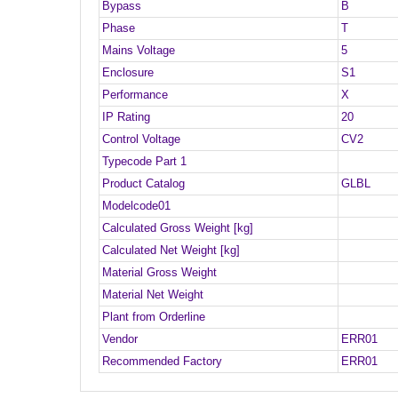
Bypass
B
Phase
T
Mains Voltage
5
Enclosure
S1
Performance
X
IP Rating
20
Control Voltage
CV2
Typecode Part 1
Product Catalog
GLBL
Modelcode01
Calculated Gross Weight [kg]
Calculated Net Weight [kg]
Material Gross Weight
Material Net Weight
Plant from Orderline
Vendor
ERR01
Recommended Factory
ERR01