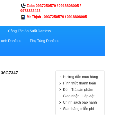
Zalo: 0937250579 / 0918808005 /
0973322423
Mr Thịnh - 0937250579 / 0918808005
Công Tắc Áp Suất Danfoss
Lạnh Danfoss
Phụ Tùng Danfoss
136G7347
Hướng dẫn mua hàng
Hình thức thanh toán
Đổi - Trả sản phẩm
Giao nhận - Lắp đặt
Chính sách bảo hành
Giao hàng miễn phí