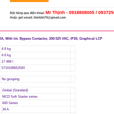
Mr Thịnh - 0918808005 / 09372
Đặt hàng qua điện thoại:
Hoặc gửi email:
thinhhh79@gmail.com
 With Int. Bypass Contactor, 200-525 VAC, IP20, Graphical LCP
4.8 kg
4.8 kg
17.468 l
5710108652593
No grouping
Global (Standard)
MCD Soft Starter series
600 Series
34 A