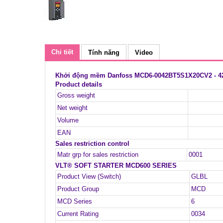
Chi tiết
Tính năng
Video
Khởi động mềm Danfoss MCD6-0042BT5S1X20CV2 - 42A,
Product details
Gross weight
Net weight
Volume
EAN
Sales restriction control
Matr grp for sales restriction
0001
VLT® SOFT STARTER MCD600 SERIES
Product View (Switch)
GLBL
Product Group
MCD
MCD Series
6
Current Rating
0034