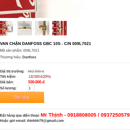
VAN CHẶN DANFOSS GBC 10S - C/N 009L7021
Mã sản phẩm: 009L7021
Thương hiệu:
Danfoss
Giá thị trường:
662.500 đ
Tiết kiệm:
132.500 đ (20%)
530.000 đ
Giá bán:
Số lượng:
Mr Thịnh - 0918808005 / 0937250579
Đặt hàng qua điện thoại:
Hoặc gửi email:
thinhhh79@gmail.com