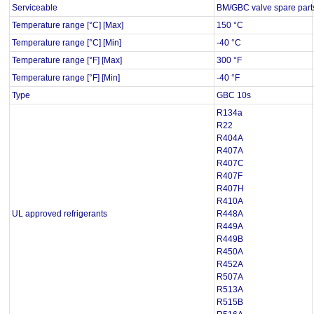
Serviceable
BM/GBC valve spare part
Temperature range [°C] [Max]
150 °C
Temperature range [°C] [Min]
-40 °C
Temperature range [°F] [Max]
300 °F
Temperature range [°F] [Min]
-40 °F
Type
GBC 10s
R134a
R22
R404A
R407A
R407C
R407F
R407H
R410A
UL approved refrigerants
R448A
R449A
R449B
R450A
R452A
R507A
R513A
R515B