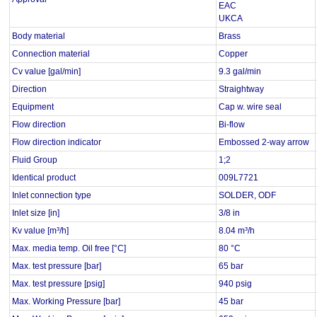
EAC
UKCA
Body material
Brass
Connection material
Copper
Cv value [gal/min]
9.3 gal/min
Direction
Straightway
Equipment
Cap w. wire seal
Flow direction
Bi-flow
Flow direction indicator
Embossed 2-way arrow
Fluid Group
1;2
Identical product
009L7721
Inlet connection type
SOLDER, ODF
Inlet size [in]
3/8 in
Kv value [m³/h]
8.04 m³/h
Max. media temp. Oil free [°C]
80 °C
Max. test pressure [bar]
65 bar
Max. test pressure [psig]
940 psig
Max. Working Pressure [bar]
45 bar