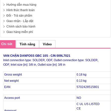
Hướng dẫn mua hàng
Hình thức thanh toán
Đổi - Trả sản phẩm
Giao nhận - Lắp đặt
Chính sách bảo hành
Giao hàng miễn phí
Chi tiết
Tính năng
Video
VAN CHẶN DANFOSS GBC 10S - C/N 009L7021
Inlet connection type: SOLDER, ODF, Outlet connection type: SOLDER,
ODF, Inlet size [in]: 3/8 in, Outlet size [in]: 3/8 in
Gross weight
0.18 kg
Net weight
0.13 kg
EAN
5702428515801
Access port
NO
C UL US LISTED
CE
Approval