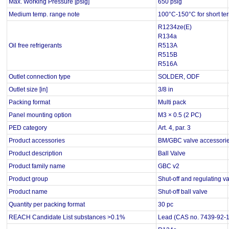
Max. Working Pressure [psig]
650 psig
Medium temp. range note
100°C-150°C for short te
R1234ze(E)
R134a
Oil free refrigerants
R513A
R515B
R516A
Outlet connection type
SOLDER, ODF
Outlet size [in]
3/8 in
Packing format
Multi pack
Panel mounting option
M3 × 0.5 (2 PC)
PED category
Art. 4, par. 3
Product accessories
BM/GBC valve accessori
Product description
Ball Valve
Product family name
GBC v2
Product group
Shut-off and regulating v
Product name
Shut-off ball valve
Quantity per packing format
30 pc
REACH Candidate List substances >0.1%
Lead (CAS no. 7439-92-1