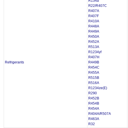
R134a
R22/R407C
R407A
R407F
R410A
R448A
R449A
R450A
R452A
R513A
R1234yf
R407H
Refrigerants
R449B
R454C
R455A
R515B
R516A
R1234ze(E)
R290
R452B
R454B
R454A
R404A/R507A
R463A
R32