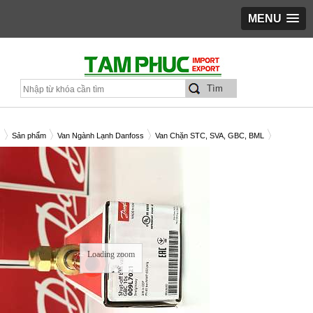
MENU
Sản phẩm
Van Ngành Lạnh Danfoss
Van Chặn STC, SVA, GBC, BML
N CHẶN DANFOSS GBC 10S - C/N 009L7021
Loading zoom