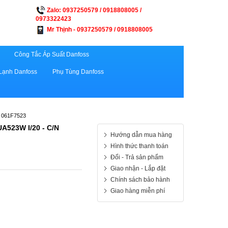
Zalo: 0937250579 / 0918808005 /
0973322423
Mr Thịnh - 0937250579 / 0918808005
Công Tắc Áp Suất Danfoss
Lạnh Danfoss
Phụ Tùng Danfoss
 061F7523
523W I/20 - C/N
Hướng dẫn mua hàng
Hình thức thanh toán
Đổi - Trả sản phẩm
Giao nhận - Lắp đặt
Chính sách bảo hành
Giao hàng miễn phí