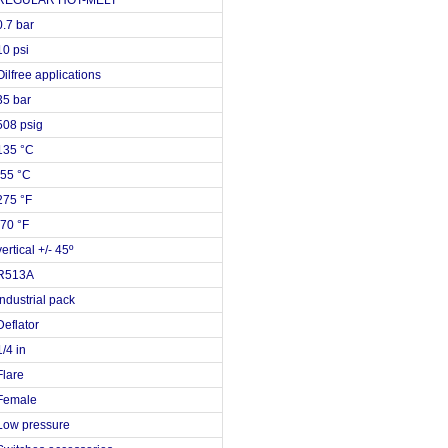
REGULAR HOT-MELT
0.7 bar
10 psi
Oilfree applications
35 bar
508 psig
135 °C
-55 °C
275 °F
-70 °F
vertical +/- 45º
R513A
Industrial pack
Deflator
1/4 in
Flare
Female
Low pressure