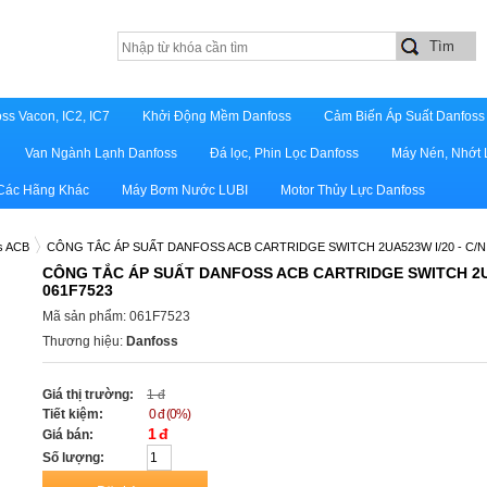
ss Vacon, IC2, IC7
Khởi Động Mềm Danfoss
Cảm Biến Áp Suất Danfoss
Van Ngành Lạnh Danfoss
Đá lọc, Phin Lọc Danfoss
Máy Nén, Nhớt 
 Các Hãng Khác
Máy Bơm Nước LUBI
Motor Thủy Lực Danfoss
s ACB
CÔNG TẮC ÁP SUẤT DANFOSS ACB CARTRIDGE SWITCH 2UA523W I/20 - C/N
CÔNG TẮC ÁP SUẤT DANFOSS ACB CARTRIDGE SWITCH 2UA
061F7523
Mã sản phẩm: 061F7523
Thương hiệu:
Danfoss
Giá thị trường:
1 đ
Tiết kiệm:
0 đ (0%)
1 đ
Giá bán:
Số lượng: