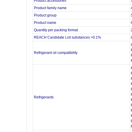
Product accessories
Product family name
Product group
Product name
Quantity per packing format
REACH Candidate List substances >0.1%
Refrigerant oil compatibility
Refrigerants