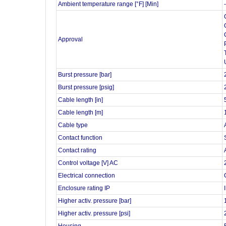
Ambient temperature range [°F] [Min]
Approval
Burst pressure [bar]
Burst pressure [psig]
Cable length [in]
Cable length [m]
Cable type
Contact function
Contact rating
Control voltage [V] AC
Electrical connection
Enclosure rating IP
Higher activ. pressure [bar]
Higher activ. pressure [psi]