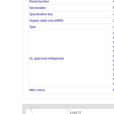
Reset function
Serviceable
Specification key
Supply cable size [AWG]
Type
UL approved refrigerants
Wire colour