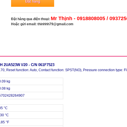
Mr Thịnh - 0918808005 / 09372
Đặt hàng qua điện thoại:
Hoặc gửi email:
thinhhh79@gmail.com
CH
2UA523W I/20 - C/N 061F7523
 0.70, Reset function: Auto, Contact function: SPST(NO), Pressure connection type: Fl
0.09 kg
0.08 kg
5702428264907
85 °C
-30 °C
185 °F