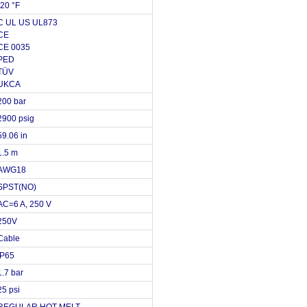
-20 °F
C UL US UL873
CE
CE 0035
PED
TÜV
UKCA
200 bar
2900 psig
59.06 in
1.5 m
AWG18
SPST(NO)
AC=6 A, 250 V
250V
Cable
IP65
1.7 bar
25 psi