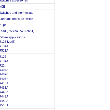
Switches accessories
ACB
Switches and thermostats
Cartridge pressure switch
20 pc
Lead (CAS no. 7439-92-1)
Oilfree applications
R1234ze(E)
R134a
R513A
R125
R134a
R22
R404A
R407C
R407H
R410A
R438A
R448A
R449A
R452A
R513A