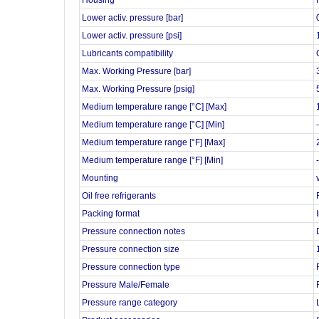
Housing
Lower activ. pressure [bar]
Lower activ. pressure [psi]
Lubricants compatibility
Max. Working Pressure [bar]
Max. Working Pressure [psig]
Medium temperature range [°C] [Max]
Medium temperature range [°C] [Min]
Medium temperature range [°F] [Max]
Medium temperature range [°F] [Min]
Mounting
Oil free refrigerants
Packing format
Pressure connection notes
Pressure connection size
Pressure connection type
Pressure Male/Female
Pressure range category