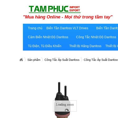
"Mua hàng Online - Mọi thứ trong tầm tay"
Trang chủ
Biến Tần Danfoss VLT Drives
Biến Tần Danfo
Cảm Biến Nhiệt Độ Danfoss
Công Tắc Nhiệt Độ Danfoss
Tủ Điện, Tủ Điều Khiển
Thiết Bị Hãng Danfoss
Thiết Bị
Sản phẩm
Công Tắc Áp Suất Danfoss
Công Tắc Áp Suất Danfos
Loading zoom