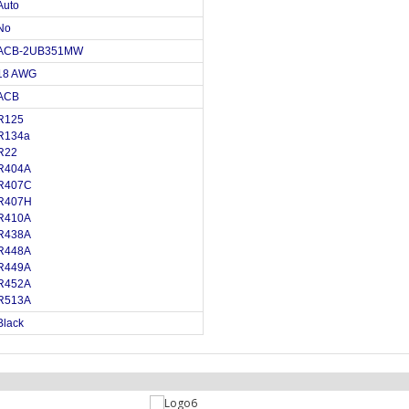
Auto
No
ACB-2UB351MW
18 AWG
ACB
R125
R134a
R22
R404A
R407C
R407H
R410A
R438A
R448A
R449A
R452A
R513A
Black