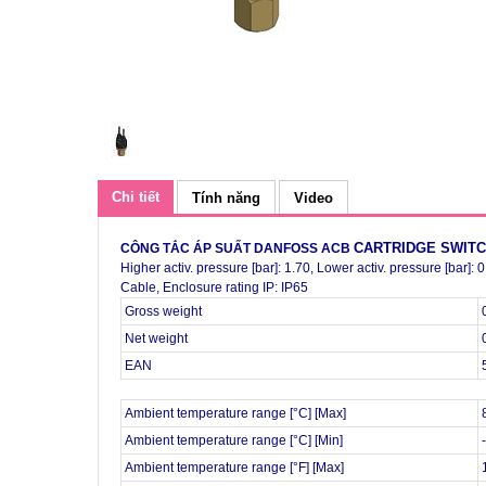
Chi tiết
Tính năng
Video
CARTRIDGE SWIT
CÔNG TẮC ÁP SUẤT DANFOSS ACB
Higher activ. pressure [bar]: 1.70, Lower activ. pressure [bar]:
Cable, Enclosure rating IP: IP65
Gross weight
Net weight
EAN
Ambient temperature range [°C] [Max]
Ambient temperature range [°C] [Min]
Ambient temperature range [°F] [Max]