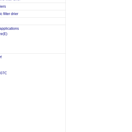
riers
 filter drier
 applications
e(E)
f
407C