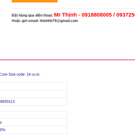
Mr Thịnh - 0918808005 / 09372
Đặt hàng qua điện thoại:
Hoặc gửi email:
thinhhh79@gmail.com
Core Size code: 16 cu.in.
28650113
oz
00%