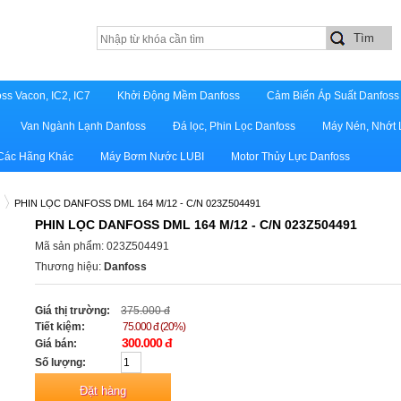
ss Vacon, IC2, IC7
Khởi Động Mềm Danfoss
Cảm Biến Áp Suất Danfoss
Van Ngành Lạnh Danfoss
Đá lọc, Phin Lọc Danfoss
Máy Nén, Nhớt 
 Các Hãng Khác
Máy Bơm Nước LUBI
Motor Thủy Lực Danfoss
PHIN LỌC DANFOSS DML 164 M/12 - C/N 023Z504491
PHIN LỌC DANFOSS DML 164 M/12 - C/N 023Z504491
Mã sản phẩm: 023Z504491
Thương hiệu:
Danfoss
Giá thị trường:
375.000 đ
Tiết kiệm:
75.000 đ (20%)
300.000 đ
Giá bán:
Số lượng: