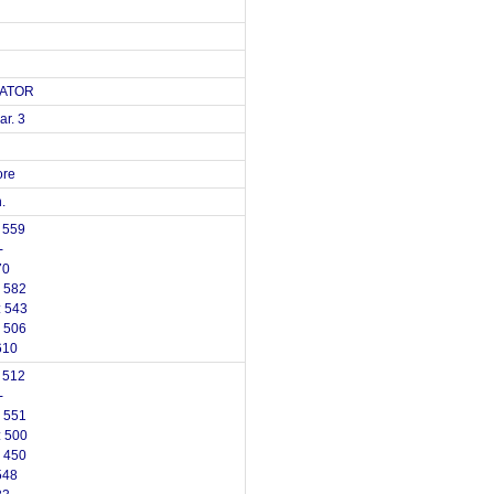
NATOR
par. 3
ore
.
 559
-
70
 582
 543
 506
610
 512
-
 551
 500
 450
548