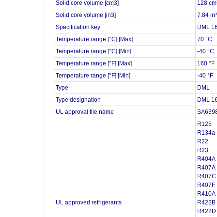
Solid core volume [cm3]
128 cm
Solid core volume [in3]
7.84 in³
Specification key
DML 1
Temperature range [°C] [Max]
70 °C
Temperature range [°C] [Min]
-40 °C
Temperature range [°F] [Max]
160 °F
Temperature range [°F] [Min]
-40 °F
Type
DML
Type designation
DML 1
UL approval file name
SA639
R125
R134a
R22
R23
R404A
R407A
R407C
R407F
R410A
UL approved refrigerants
R422B
R422D