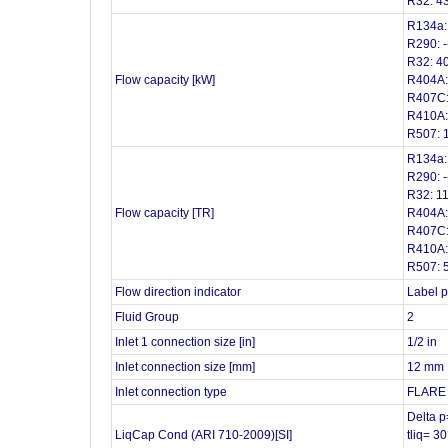
R32: 4
R134a:
R290: -
R32: 4
Flow capacity [kW]
R404A:
R407C:
R410A:
R507: 
R134a:
R290: -
R32: 11
Flow capacity [TR]
R404A:
R407C:
R410A:
R507: 
Flow direction indicator
Label p
Fluid Group
2
Inlet 1 connection size [in]
1/2 in
Inlet connection size [mm]
12 mm
Inlet connection type
FLARE
Delta 
LiqCap Cond (ARI 710-2009)[SI]
tliq= 3