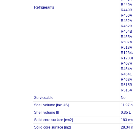
R449A
Refrigerants
R449B
R450A
R452A
R452B
R454B
R455A
R507A
R513A
R1234z
R1233z
R407H
R454A
R454C
R463A
R515B
R516A
Serviceable
No
Shell volume [foz US]
11.97 o
Shell volume [l]
0.35 L
Solid core surface [cm2]
183 cm
Solid core surface [in2]
28.34 i