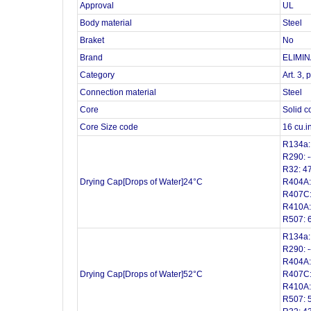
Approval
UL
Body material
Steel
Braket
No
Brand
ELIMI
Category
Art. 3, 
Connection material
Steel
Core
Solid c
Core Size code
16 cu.in
R134a:
R290: -
R32: 4
Drying Cap[Drops of Water]24°C
R404A:
R407C:
R410A:
R507: 
R134a:
R290: -
R404A:
Drying Cap[Drops of Water]52°C
R407C:
R410A:
R507: 