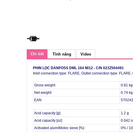
Chi tiết
Tính năng
Video
PHIN LỌC DANFOSS DML 164 M/12 - C/N 023Z504491
Inlet connection type: FLARE, Outlet connection type: FLARE, 
Gross weight
0.81 kg
Net weight
0.74 kg
EAN
57024
Acid capacity [g]
1.2 g
Acid capacity [oz]
0.042 
Activated alum/Molec sieve [%]
0% / 1