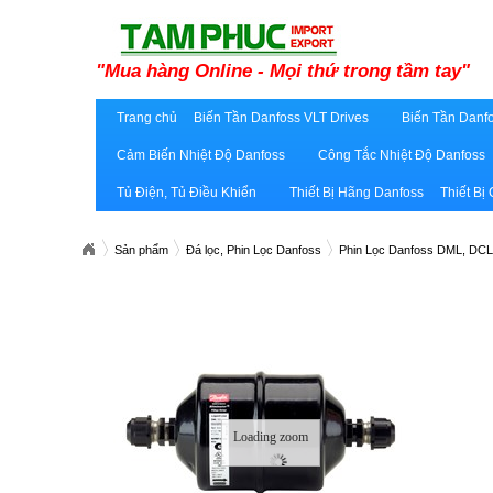
"Mua hàng Online - Mọi thứ trong tầm tay"
Trang chủ
Biến Tần Danfoss VLT Drives
Biến Tần Danfo
Cảm Biến Nhiệt Độ Danfoss
Công Tắc Nhiệt Độ Danfoss
Tủ Điện, Tủ Điều Khiển
Thiết Bị Hãng Danfoss
Thiết Bị
Sản phẩm
Đá lọc, Phin Lọc Danfoss
Phin Lọc Danfoss DML, DCL
Loading zoom