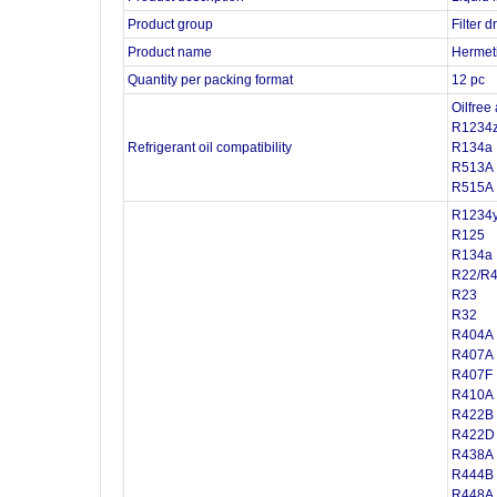
Product group
Filter d
Product name
Hermetic
Quantity per packing format
12 pc
Oilfree
R1234z
Refrigerant oil compatibility
R134a
R513A
R515A
R1234y
R125
R134a
R22/R
R23
R32
R404A
R407A
R407F
R410A
R422B
R422D
R438A
R444B
R448A