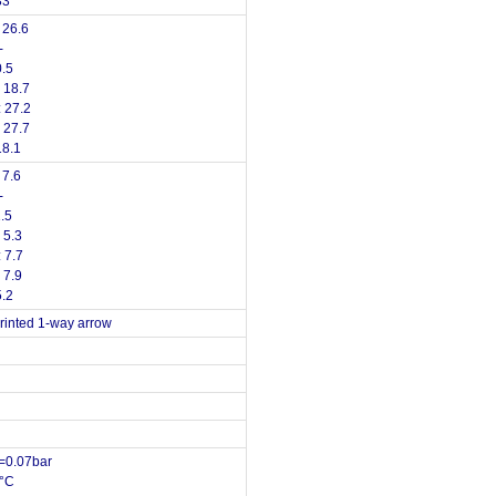
33
 26.6
-
0.5
 18.7
 27.2
 27.7
18.1
 7.6
-
.5
 5.3
 7.7
 7.9
5.2
rinted 1-way arrow
p=0.07bar
0°C