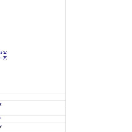
e(E)
d(E)
z
²
n²