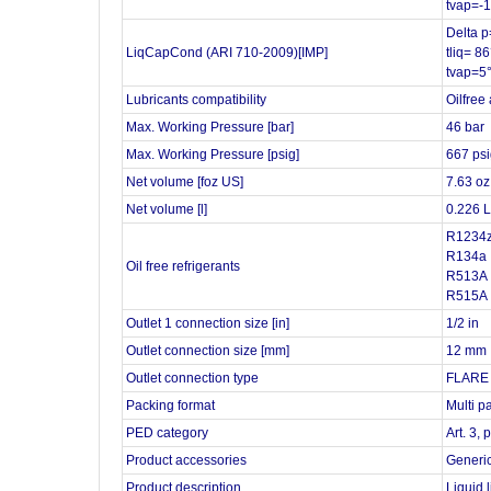
tvap=-
Delta p
LiqCapCond (ARI 710-2009)[IMP]
tliq= 8
tvap=5
Lubricants compatibility
Oilfree
Max. Working Pressure [bar]
46 bar
Max. Working Pressure [psig]
667 ps
Net volume [foz US]
7.63 oz
Net volume [l]
0.226 L
R1234z
R134a
Oil free refrigerants
R513A
R515A
Outlet 1 connection size [in]
1/2 in
Outlet connection size [mm]
12 mm
Outlet connection type
FLARE
Packing format
Multi p
PED category
Art. 3, 
Product accessories
Generic
Product description
Liquid l