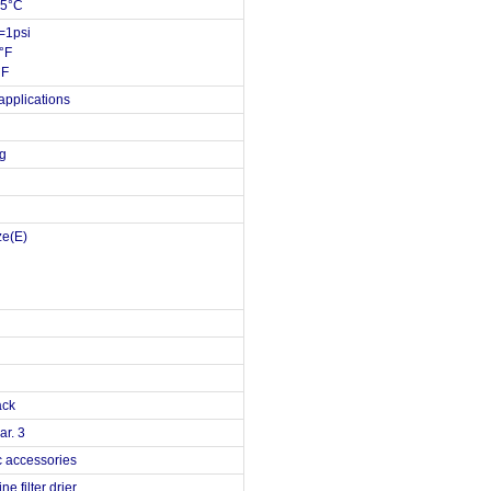
15°C
=1psi
6°F
°F
 applications
ig
e(E)
ack
par. 3
 accessories
ine filter drier