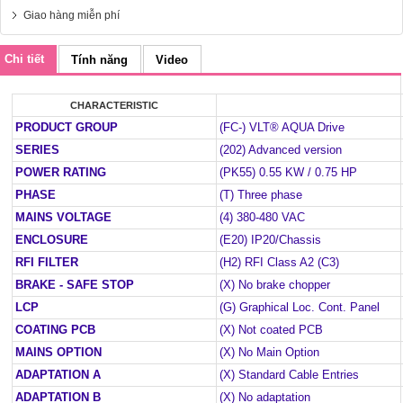
Giao hàng miễn phí
Chi tiết
Tính năng
Video
CHARACTERISTIC
VAL
PRODUCT GROUP
(FC-) VLT® AQUA Drive
SERIES
(202) Advanced version
POWER RATING
(PK55) 0.55 KW / 0.75 HP
PHASE
(T) Three phase
MAINS VOLTAGE
(4) 380-480 VAC
ENCLOSURE
(E20) IP20/Chassis
RFI FILTER
(H2) RFI Class A2 (C3)
BRAKE - SAFE STOP
(X) No brake chopper
LCP
(G) Graphical Loc. Cont. Panel
COATING PCB
(X) Not coated PCB
MAINS OPTION
(X) No Main Option
ADAPTATION A
(X) Standard Cable Entries
ADAPTATION B
(X) No adaptation