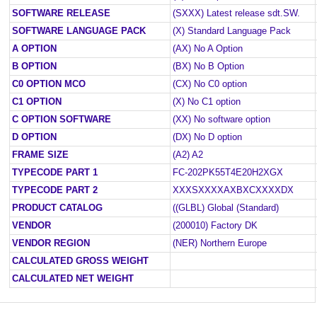
SOFTWARE RELEASE
(SXXX) Latest release sdt.SW.
SOFTWARE LANGUAGE PACK
(X) Standard Language Pack
A OPTION
(AX) No A Option
B OPTION
(BX) No B Option
C0 OPTION MCO
(CX) No C0 option
C1 OPTION
(X) No C1 option
C OPTION SOFTWARE
(XX) No software option
D OPTION
(DX) No D option
FRAME SIZE
(A2) A2
TYPECODE PART 1
FC-202PK55T4E20H2XGX
TYPECODE PART 2
XXXSXXXXAXBXCXXXXDX
PRODUCT CATALOG
((GLBL) Global (Standard)
VENDOR
(200010) Factory DK
VENDOR REGION
(NER) Northern Europe
CALCULATED GROSS WEIGHT
CALCULATED NET WEIGHT