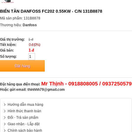
BIẾN TẦN DANFOSS FC202 0.55KW - C/N 131B8878
Mã sản phẩm: 131B8878
Thương hiệu:
Danfoss
Giá thị trường:
1 đ
Tiết kiệm:
0 đ (0%)
1 đ
Giá bán:
Số lượng:
Mr Thịnh - 0918808005 / 0937250579
Đặt hàng qua điện thoại:
Hoặc gửi email:
thinhhh79@gmail.com
Hướng dẫn mua hàng
Hình thức thanh toán
Đổi - Trả sản phẩm
Giao nhận - Lắp đặt
Chính sách bảo hành