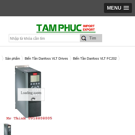
MENU
Sản phẩm
Biến Tần Danfoss VLT Drives
Biến Tần Danfoss VLT FC202
ẾN TẦN DANFOSS FC202 0.55KW - C/N 131B8878
Loading zoom