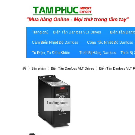
"Mua hàng Online - Mọi thứ trong tầm tay"
Trang chủ
Biến Tần Danfoss VLT Drives
Biến Tần Danfo
Cảm Biến Nhiệt Độ Danfoss
Công Tắc Nhiệt Độ Danfoss
Tủ Điện, Tủ Điều Khiển
Thiết Bị Hãng Danfoss
Thiết Bị
Sản phẩm
Biến Tần Danfoss VLT Drives
Biến Tần Danfoss VLT 
Loading zoom