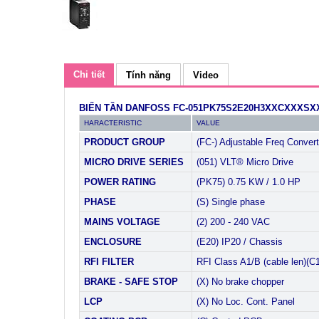
Chi tiết
Tính năng
Video
BIẾN TẦN DANFOSS FC-051PK75S2E20H3XXCXXXSXXX
HARACTERISTIC
VALUE
PRODUCT GROUP
(FC-) Adjustable Freq Convert
MICRO DRIVE SERIES
(051) VLT® Micro Drive
POWER RATING
(PK75) 0.75 KW / 1.0 HP
PHASE
(S) Single phase
MAINS VOLTAGE
(2) 200 - 240 VAC
ENCLOSURE
(E20) IP20 / Chassis
RFI FILTER
RFI Class A1/B (cable len)(C
BRAKE - SAFE STOP
(X) No brake chopper
LCP
(X) No Loc. Cont. Panel