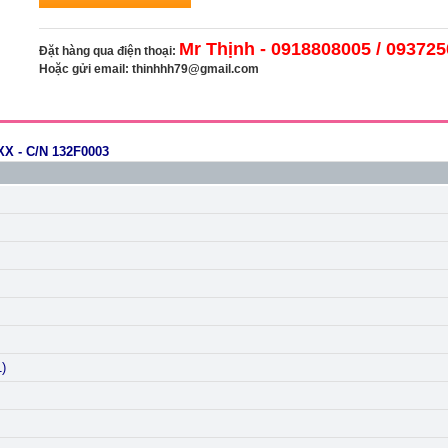
Mr Thịnh - 0918808005 / 09372
Đặt hàng qua điện thoại:
Hoặc gửi email:
thinhhh79@gmail.com
 - C/N 132F0003
1)