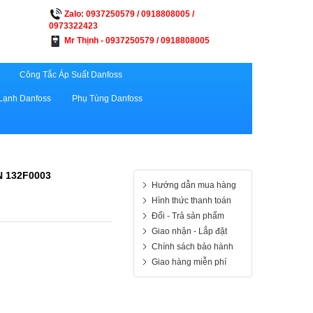
Zalo: 0937250579 / 0918808005 /
0973322423
Mr Thịnh - 0937250579 / 0918808005
Công Tắc Áp Suất Danfoss
Lạnh Danfoss
Phụ Tùng Danfoss
 132F0003
Hướng dẫn mua hàng
Hình thức thanh toán
Đổi - Trả sản phẩm
Giao nhận - Lắp đặt
Chính sách bảo hành
Giao hàng miễn phí