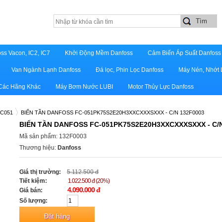
ss Vacon, IC2, IC7
Khởi Động Mềm Danfoss
Cảm Biến Áp Suất Danfoss
Van Ngành Lạnh Danfoss
Đá lọc, Phin Lọc Danfoss
Máy Nén, Nhớt 
 Các Hãng Khác
Máy Bơm Nước LUBI
Motor Thủy Lực Danfoss
FC051
BIẾN TẦN DANFOSS FC-051PK75S2E20H3XXCXXXSXXX - C/N 132F0003
BIẾN TẦN DANFOSS FC-051PK75S2E20H3XXCXXXSXXX - C/N
Mã sản phẩm: 132F0003
Thương hiệu:
Danfoss
Giá thị trường:
5.112.500 đ
Tiết kiệm:
1.022.500 đ (20%)
4.090.000 đ
Giá bán:
Số lượng: