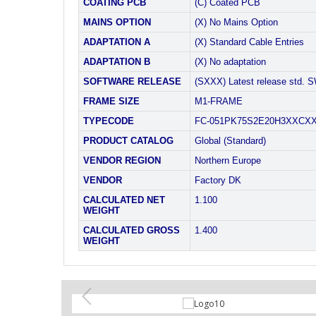
COATING PCB
(C) Coated PCB
MAINS OPTION
(X) No Mains Option
ADAPTATION A
(X) Standard Cable Entries
ADAPTATION B
(X) No adaptation
SOFTWARE RELEASE
(SXXX) Latest release std. S
FRAME SIZE
M1-FRAME
TYPECODE
FC-051PK75S2E20H3XXCX
PRODUCT CATALOG
Global (Standard)
VENDOR REGION
Northern Europe
VENDOR
Factory DK
CALCULATED NET
1.100
WEIGHT
CALCULATED GROSS
1.400
WEIGHT