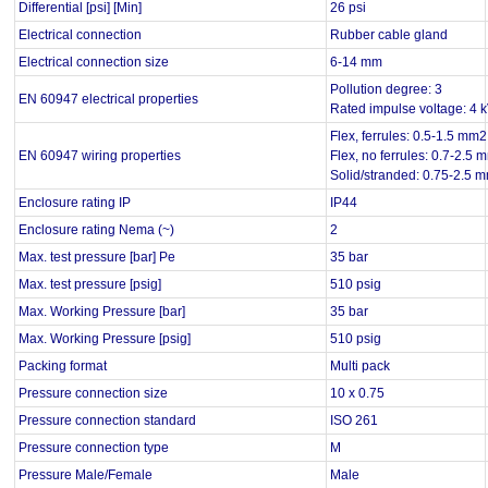
Differential [psi] [Min]
26 psi
Electrical connection
Rubber cable gland
Electrical connection size
6-14 mm
Pollution degree: 3
EN 60947 electrical properties
Rated impulse voltage: 4 
Flex, ferrules: 0.5-1.5 mm2
EN 60947 wiring properties
Flex, no ferrules: 0.7-2.5
Solid/stranded: 0.75-2.5 
Enclosure rating IP
IP44
Enclosure rating Nema (~)
2
Max. test pressure [bar] Pe
35 bar
Max. test pressure [psig]
510 psig
Max. Working Pressure [bar]
35 bar
Max. Working Pressure [psig]
510 psig
Packing format
Multi pack
Pressure connection size
10 x 0.75
Pressure connection standard
ISO 261
Pressure connection type
M
Pressure Male/Female
Male