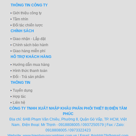
THÔNG TIN CÔNG TY
Giới thiệu công ty
Tầm nhìn
Đối tác chiến lược
CHÍNH SÁCH
Giao nhận - Lắp đặt
Chính sách bảo hành
Giao hàng miễn phí
HỖ TRỢ KHÁCH HÀNG
Hướng dẫn mua hàng
Hình thức thanh toán
Đổi - Trả sản phẩm
THÔNG TIN
Tuyển dụng
Hợp tác
Liên hệ
CÔNG TY TNHH XUẤT NHẬP KHẨU PHÂN PHỐI THIẾT BỊ ĐIỆN TÂM
PHÚC
Địa chỉ: 6/4B Phạm Văn Chiêu, Phường 8, Quận Gò Vấp, TP. HCM, Việt
Nam.. Điện thoại: Mr Thịnh - 0918808005 / 0937250579 | Fax: / Zalo:
0918808005 / 0973322423
Website:
www.bientanvancambien.com.vn
| Email:
thinhhh79@gmail.com