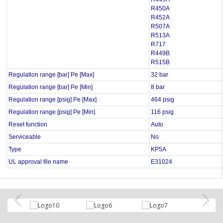
R450A
R452A
R507A
R513A
R717
R449B
R515B
Regulation range [bar] Pe [Max]
32 bar
Regulation range [bar] Pe [Min]
8 bar
Regulation range [psig] Pe [Max]
464 psig
Regulation range [psig] Pe [Min]
116 psig
Reset function
Auto
Serviceable
No
Type
KP5A
UL approval file name
E31024