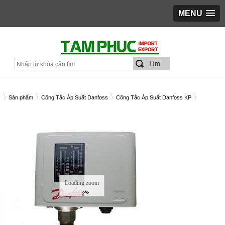
MENU
Sản phẩm
Công Tắc Áp Suất Danfoss
Công Tắc Áp Suất Danfoss KP
NG TẮC ĐIỀU KHIỂN ÁP SUẤT KP5A C/N 060-123066
Loading zoom