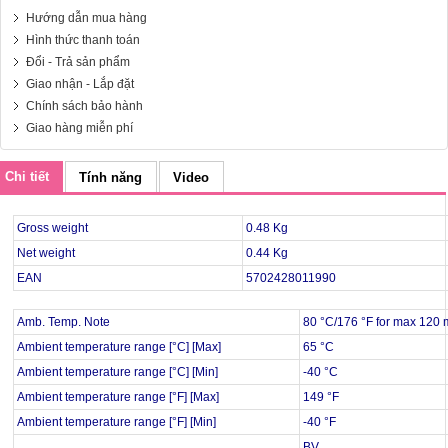
Hướng dẫn mua hàng
Hình thức thanh toán
Đổi - Trả sản phẩm
Giao nhận - Lắp đặt
Chính sách bảo hành
Giao hàng miễn phí
Chi tiết
Tính năng
Video
Gross weight
0.48 Kg
Net weight
0.44 Kg
EAN
5702428011990
Amb. Temp. Note
80 °C/176 °F for max 120 
Ambient temperature range [°C] [Max]
65 °C
Ambient temperature range [°C] [Min]
-40 °C
Ambient temperature range [°F] [Max]
149 °F
Ambient temperature range [°F] [Min]
-40 °F
BV