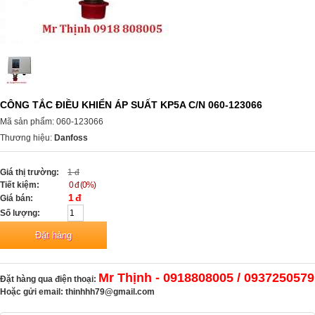
CÔNG TẮC ĐIỀU KHIỂN ÁP SUẤT KP5A C/N 060-123066
Mã sản phẩm: 060-123066
Thương hiệu:
Danfoss
Giá thị trường:
1 đ
Tiết kiệm:
0 đ (0%)
1 đ
Giá bán:
Số lượng:
Mr Thịnh - 0918808005 / 0937250579
Đặt hàng qua điện thoại:
Hoặc gửi email:
thinhhh79@gmail.com