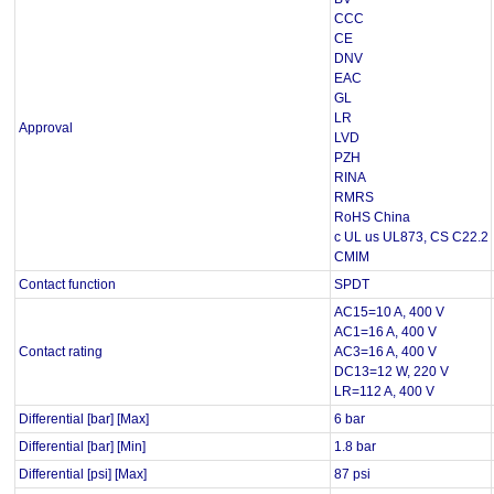
CCC
CE
DNV
EAC
GL
LR
Approval
LVD
PZH
RINA
RMRS
RoHS China
c UL us UL873, CS C22.2
CMIM
Contact function
SPDT
AC15=10 A, 400 V
AC1=16 A, 400 V
Contact rating
AC3=16 A, 400 V
DC13=12 W, 220 V
LR=112 A, 400 V
Differential [bar] [Max]
6 bar
Differential [bar] [Min]
1.8 bar
Differential [psi] [Max]
87 psi