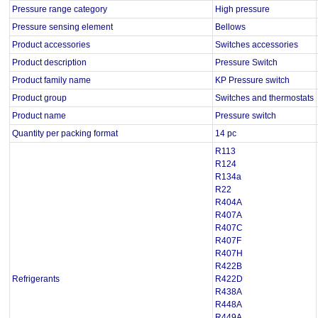
Pressure range category
High pressure
Pressure sensing element
Bellows
Product accessories
Switches accessories
Product description
Pressure Switch
Product family name
KP Pressure switch
Product group
Switches and thermostats
Product name
Pressure switch
Quantity per packing format
14 pc
R113
R124
R134a
R22
R404A
R407A
R407C
R407F
R407H
R422B
Refrigerants
R422D
R438A
R448A
R449A