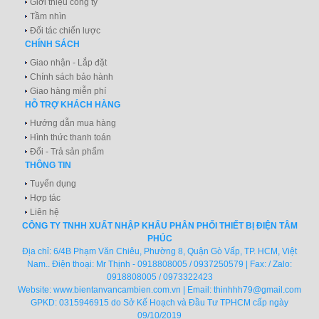
Giới thiệu công ty
Tầm nhìn
Đối tác chiến lược
CHÍNH SÁCH
Giao nhận - Lắp đặt
Chính sách bảo hành
Giao hàng miễn phí
HỖ TRỢ KHÁCH HÀNG
Hướng dẫn mua hàng
Hình thức thanh toán
Đổi - Trả sản phẩm
THÔNG TIN
Tuyển dụng
Hợp tác
Liên hệ
CÔNG TY TNHH XUẤT NHẬP KHẨU PHÂN PHỐI THIẾT BỊ ĐIỆN TÂM
PHÚC
Địa chỉ: 6/4B Phạm Văn Chiêu, Phường 8, Quận Gò Vấp, TP. HCM, Việt
Nam.. Điện thoại: Mr Thịnh - 0918808005 / 0937250579 | Fax: / Zalo:
0918808005 / 0973322423
Website:
www.bientanvancambien.com.vn
| Email:
thinhhh79@gmail.com
GPKD: 0315946915 do Sở Kế Hoạch và Đầu Tư TPHCM cấp ngày
09/10/2019