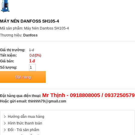
MÁY NÉN DANFOSS SH105-4
Mã sản phẩm: Máy Nén Danfoss SH105-4
Thương hiệu:
Danfoss
Giá thị trường:
1 đ
Tiết kiệm:
0 đ (0%)
1 đ
Giá bán:
Số lượng:
Mr Thịnh - 0918808005 / 0937250579
Đặt hàng qua điện thoại:
Hoặc gửi email:
thinhhh79@gmail.com
Hướng dẫn mua hàng
Hình thức thanh toán
Đổi - Trả sản phẩm