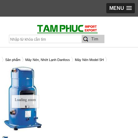
MENU
Sản phẩm
Máy Nén, Nhớt Lạnh Danfoss
Máy Nén Model SH
y Nén Danfoss SH105-4
Loading zoom