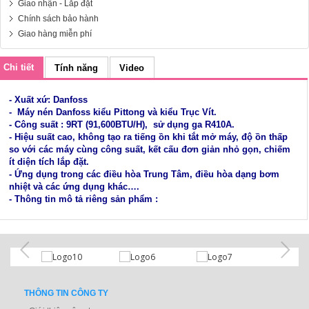
Giao nhận - Lắp đặt
Chính sách bảo hành
Giao hàng miễn phí
Chi tiết
Tính năng
Video
- Xuất xứ: Danfoss
- Máy nén Danfoss kiểu Pittong và kiểu Trục Vít.
- Công suất : 9RT (91,600BTU/H), sử dụng ga R410A.
- Hiệu suất cao, không tạo ra tiếng ồn khi tắt mở máy, độ ồn thấp
so với các máy cùng công suất, kết cấu đơn giản nhỏ gọn, chiếm
ít diện tích lắp đặt.
- Ứng dụng trong các điều hòa Trung Tâm, điều hòa dạng bơm
nhiệt và các ứng dụng khác….
- Thông tin mô tả riêng sản phẩm :
THÔNG TIN CÔNG TY