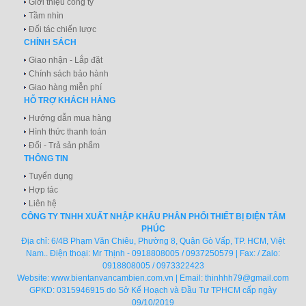
Giới thiệu công ty
Tầm nhìn
Đối tác chiến lược
CHÍNH SÁCH
Giao nhận - Lắp đặt
Chính sách bảo hành
Giao hàng miễn phí
HỖ TRỢ KHÁCH HÀNG
Hướng dẫn mua hàng
Hình thức thanh toán
Đổi - Trả sản phẩm
THÔNG TIN
Tuyển dụng
Hợp tác
Liên hệ
CÔNG TY TNHH XUẤT NHẬP KHẨU PHÂN PHỐI THIẾT BỊ ĐIỆN TÂM
PHÚC
Địa chỉ: 6/4B Phạm Văn Chiêu, Phường 8, Quận Gò Vấp, TP. HCM, Việt
Nam.. Điện thoại: Mr Thịnh - 0918808005 / 0937250579 | Fax: / Zalo:
0918808005 / 0973322423
Website:
www.bientanvancambien.com.vn
| Email:
thinhhh79@gmail.com
GPKD: 0315946915 do Sở Kế Hoạch và Đầu Tư TPHCM cấp ngày
09/10/2019