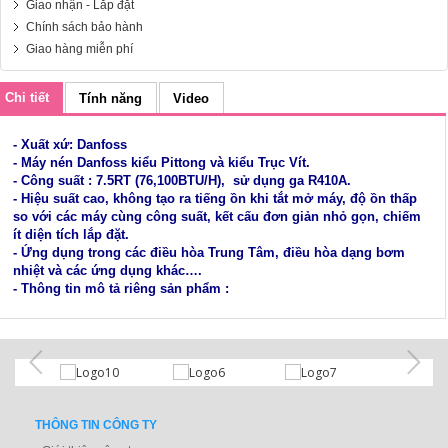
Giao nhận - Lắp đặt
Chính sách bảo hành
Giao hàng miễn phí
Chi tiết
Tính năng
Video
- Xuất xứ: Danfoss
- Máy nén Danfoss kiểu Pittong và kiểu Trục Vít.
- Công suất : 7.5RT (76,100BTU/H), sử dụng ga R410A.
- Hiệu suất cao, không tạo ra tiếng ồn khi tắt mở máy, độ ồn thấp
so với các máy cùng công suất, kết cấu đơn giản nhỏ gọn, chiếm
ít diện tích lắp đặt.
- Ứng dụng trong các điều hòa Trung Tâm, điều hòa dạng bơm
nhiệt và các ứng dụng khác….
- Thông tin mô tả riêng sản phẩm :
THÔNG TIN CÔNG TY