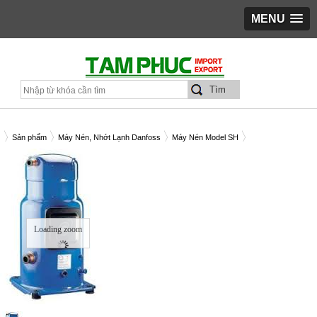
MENU
Sản phẩm
Máy Nén, Nhớt Lạnh Danfoss
Máy Nén Model SH
y Nén Danfoss SH090-4
Loading zoom