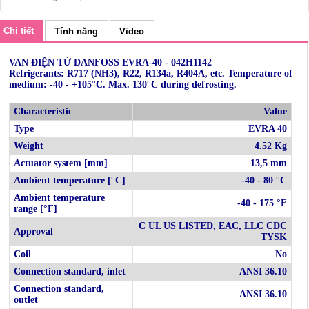
Chi tiết
Tính năng
Video
VAN ĐIỆN TỪ DANFOSS EVRA-40 - 042H1142
Refrigerants: R717 (NH3), R22, R134a, R404A, etc. Temperature of
medium: -40 - +105°C. Max. 130°C during defrosting.
Characteristic
Value
Type
EVRA 40
Weight
4.52 Kg
Actuator system [mm]
13,5 mm
Ambient temperature [°C]
-40 - 80 °C
Ambient temperature
-40 - 175 °F
range [°F]
C UL US LISTED, EAC, LLC CDC
Approval
TYSK
Coil
No
Connection standard, inlet
ANSI 36.10
Connection standard,
ANSI 36.10
outlet