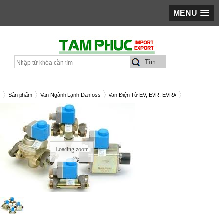
MENU
Sản phẩm
Van Ngành Lạnh Danfoss
Van Điện Từ EV, EVR, EVRA
N ĐIỆN TỪ DANFOSS EVRA-40 - C/N 042H1142
Loading zoom