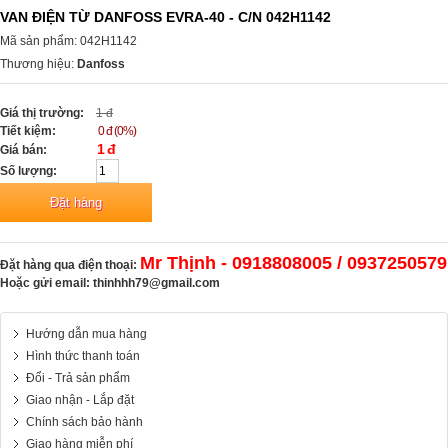
VAN ĐIỆN TỪ DANFOSS EVRA-40 - C/N 042H1142
Mã sản phẩm: 042H1142
Thương hiệu:
Danfoss
Giá thị trường:
1 đ
Tiết kiệm:
0 đ (0%)
1 đ
Giá bán:
Số lượng:
Mr Thịnh - 0918808005 / 0937250579
Đặt hàng qua điện thoại:
Hoặc gửi email:
thinhhh79@gmail.com
Hướng dẫn mua hàng
Hình thức thanh toán
Đổi - Trả sản phẩm
Giao nhận - Lắp đặt
Chính sách bảo hành
Giao hàng miễn phí