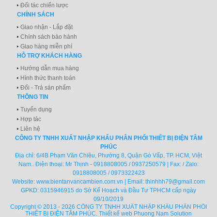
Đối tác chiến lược
CHÍNH SÁCH
Giao nhận - Lắp đặt
Chính sách bảo hành
Giao hàng miễn phí
HỖ TRỢ KHÁCH HÀNG
Hướng dẫn mua hàng
Hình thức thanh toán
Đổi - Trả sản phẩm
THÔNG TIN
Tuyển dụng
Hợp tác
Liên hệ
CÔNG TY TNHH XUẤT NHẬP KHẨU PHÂN PHỐI THIẾT BỊ ĐIỆN TÂM
PHÚC
Địa chỉ: 6/4B Phạm Văn Chiêu, Phường 8, Quận Gò Vấp, TP. HCM, Việt
Nam.. Điện thoại: Mr Thịnh - 0918808005 / 0937250579 | Fax: / Zalo:
0918808005 / 0973322423
Website:
www.bientanvancambien.com.vn
| Email:
thinhhh79@gmail.com
GPKD: 0315946915 do Sở Kế Hoạch và Đầu Tư TPHCM cấp ngày
09/10/2019
Copyright © 2013 - 2026 CÔNG TY TNHH XUẤT NHẬP KHẨU PHÂN PHỐI
THIẾT BỊ ĐIỆN TÂM PHÚC.
Thiết kế web
Phuong Nam Solution