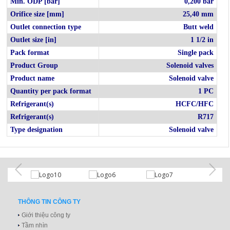
Min. ODP [bar]
0,200 bar
Orifice size [mm]
25,40 mm
Outlet connection type
Butt weld
Outlet size [in]
1 1/2 in
Pack format
Single pack
Product Group
Solenoid valves
Product name
Solenoid valve
Quantity per pack format
1 PC
Refrigerant(s)
HCFC/HFC
Refrigerant(s)
R717
Type designation
Solenoid valve
THÔNG TIN CÔNG TY
Giới thiệu công ty
Tầm nhìn