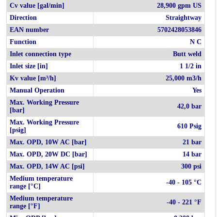
Cv value [gal/min]
28,900 gpm US
Direction
Straightway
EAN number
5702428053846
Function
N C
Inlet connection type
Butt weld
Inlet size [in]
1 1/2 in
Kv value [m³/h]
25,000 m3/h
Manual Operation
Yes
Max. Working Pressure
42,0 bar
[bar]
Max. Working Pressure
610 Psig
[psig]
Max. OPD, 10W AC [bar]
21 bar
Max. OPD, 20W DC [bar]
14 bar
Max. OPD, 14W AC [psi]
300 psi
Medium temperature
-40 - 105 °C
range [°C]
Medium temperature
-40 - 221 °F
range [°F]