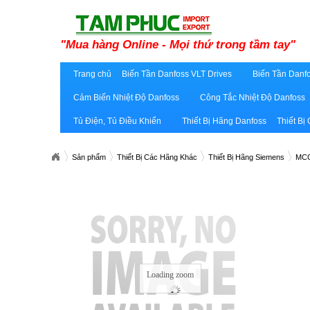
"Mua hàng Online - Mọi thứ trong tầm tay"
Trang chủ
Biến Tần Danfoss VLT Drives
Biến Tần Danfo
Cảm Biến Nhiệt Độ Danfoss
Công Tắc Nhiệt Độ Danfoss
Tủ Điện, Tủ Điều Khiển
Thiết Bị Hãng Danfoss
Thiết Bị
Sản phẩm
Thiết Bị Các Hãng Khác
Thiết Bị Hãng Siemens
MCC
Loading zoom