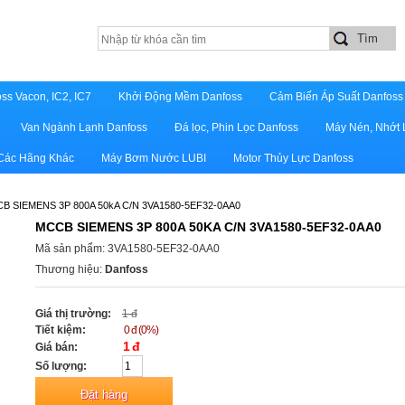
ss Vacon, IC2, IC7
Khởi Động Mềm Danfoss
Cảm Biến Áp Suất Danfoss
Van Ngành Lạnh Danfoss
Đá lọc, Phin Lọc Danfoss
Máy Nén, Nhớt 
 Các Hãng Khác
Máy Bơm Nước LUBI
Motor Thủy Lực Danfoss
B SIEMENS 3P 800A 50kA C/N 3VA1580-5EF32-0AA0
MCCB SIEMENS 3P 800A 50KA C/N 3VA1580-5EF32-0AA0
Mã sản phẩm: 3VA1580-5EF32-0AA0
Thương hiệu:
Danfoss
Giá thị trường:
1 đ
Tiết kiệm:
0 đ (0%)
1 đ
Giá bán:
Số lượng: