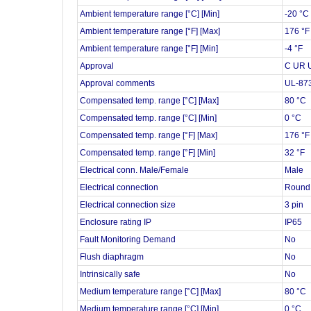
Ambient temperature range [°C] [Min]
-20 °C
Ambient temperature range [°F] [Max]
176 °F
Ambient temperature range [°F] [Min]
-4 °F
Approval
C UR 
Approval comments
UL-87
Compensated temp. range [°C] [Max]
80 °C
Compensated temp. range [°C] [Min]
0 °C
Compensated temp. range [°F] [Max]
176 °F
Compensated temp. range [°F] [Min]
32 °F
Electrical conn. Male/Female
Male
Electrical connection
Round 
Electrical connection size
3 pin
Enclosure rating IP
IP65
Fault Monitoring Demand
No
Flush diaphragm
No
Intrinsically safe
No
Medium temperature range [°C] [Max]
80 °C
Medium temperature range [°C] [Min]
0 °C