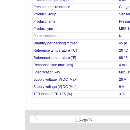
Pressure unit reference
Gauge 
Product Group
Senso
Product name
Pressu
Product type
MBS 1
Pulse-snubber
No
Quantity per packing format
45 pc
Reference temperature [°C]
20 °C
Reference temperature [°F]
68 °F
Response time max. [ms]
4 ms
Specification key
MBS 1
Supply voltage [V] DC [Max]
28 V
Supply voltage [V] DC [Min]
9 V
TEB inside CTR ±FS [%]
3 %