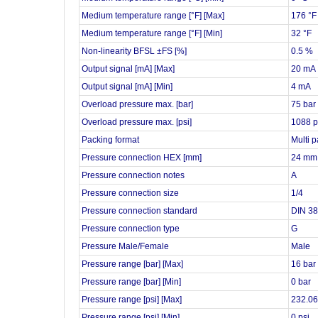
Medium temperature range [°F] [Max]
176 °F
Medium temperature range [°F] [Min]
32 °F
Non-linearity BFSL ±FS [%]
0.5 %
Output signal [mA] [Max]
20 mA
Output signal [mA] [Min]
4 mA
Overload pressure max. [bar]
75 bar
Overload pressure max. [psi]
1088 p
Packing format
Multi 
Pressure connection HEX [mm]
24 mm
Pressure connection notes
A
Pressure connection size
1/4
Pressure connection standard
DIN 3
Pressure connection type
G
Pressure Male/Female
Male
Pressure range [bar] [Max]
16 bar
Pressure range [bar] [Min]
0 bar
Pressure range [psi] [Max]
232.06
Pressure range [psi] [Min]
0 psi