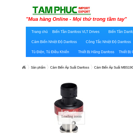
"Mua hàng Online - Mọi thứ trong tầm tay"
Trang chủ
Biến Tần Danfoss VLT Drives
Biến Tần Danfo
Cảm Biến Nhiệt Độ Danfoss
Công Tắc Nhiệt Độ Danfoss
Tủ Điện, Tủ Điều Khiển
Thiết Bị Hãng Danfoss
Thiết Bị
Sản phẩm
Cảm Biến Áp Suất Danfoss
Cám Biến Áp Suất MBS19
Loading zoom