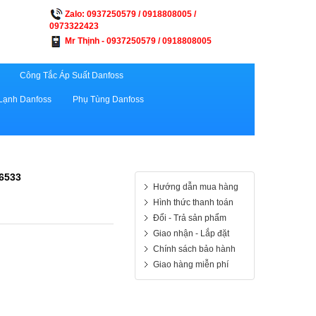
Zalo: 0937250579 / 0918808005 /
0973322423
Mr Thịnh - 0937250579 / 0918808005
Công Tắc Áp Suất Danfoss
Lạnh Danfoss
Phụ Tùng Danfoss
6533
Hướng dẫn mua hàng
Hình thức thanh toán
Đổi - Trả sản phẩm
Giao nhận - Lắp đặt
Chính sách bảo hành
Giao hàng miễn phí