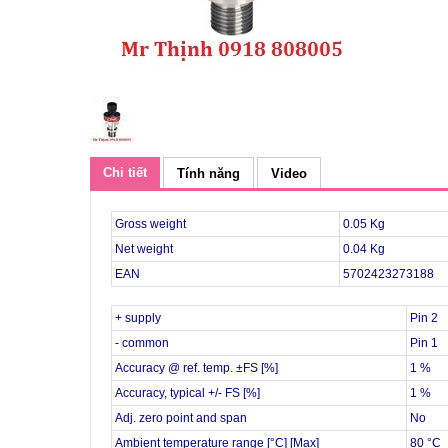
Chi tiết
Tính năng
Video
Gross weight
0.05 Kg
Net weight
0.04 Kg
EAN
5702423273188
+ supply
Pin 2
- common
Pin 1
Accuracy @ ref. temp. ±FS [%]
1 %
Accuracy, typical +/- FS [%]
1 %
Adj. zero point and span
No
Ambient temperature range [°C] [Max]
80 °C