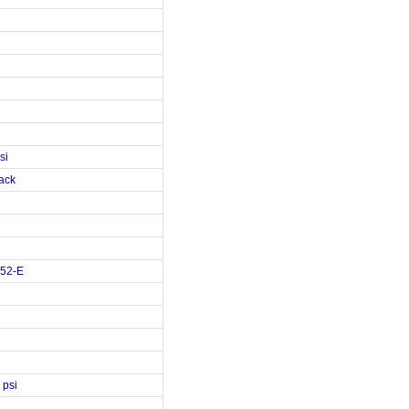
si
pack
852-E
 psi