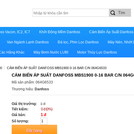
ss Vacon, IC2, IC7
Khởi Động Mềm Danfoss
Cảm Biến Áp Suất Danfoss
Van Ngành Lạnh Danfoss
Đá lọc, Phin Lọc Danfoss
Máy Nén, Nhớt 
 Các Hãng Khác
Máy Bơm Nước LUBI
Motor Thủy Lực Danfoss
00
CẢM BIẾN ÁP SUẤT DANFOSS MBS1900 0-16 BAR C/N 064G6533
CẢM BIẾN ÁP SUẤT DANFOSS MBS1900 0-16 BAR C/N 064G
Mã sản phẩm: 064G6533
Thương hiệu:
Danfoss
Giá thị trường:
1 đ
Tiết kiệm:
0 đ (0%)
1 đ
Giá bán:
Số lượng: