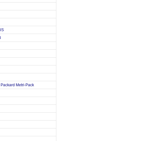
US
3
Packard Metri-Pack