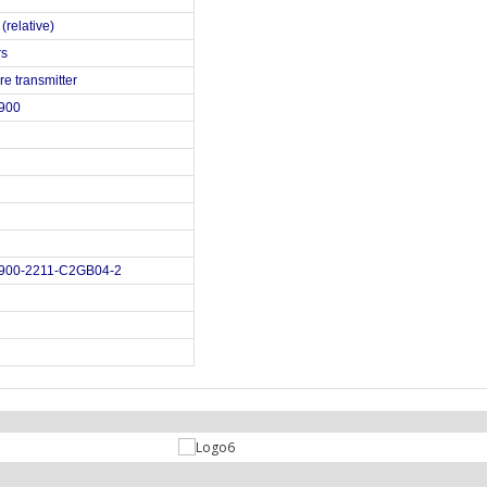
(relative)
rs
re transmitter
900
900-2211-C2GB04-2