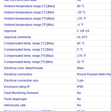
Adj. zero point and span
No
Ambient temperature range [°C] [Max]
80 °C
Ambient temperature range [°C] [Min]
-20 °C
Ambient temperature range [°F] [Max]
176 °F
Ambient temperature range [°F] [Min]
-4 °F
Approval
C UR US
Approval comments
UL-873
Compensated temp. range [°C] [Max]
80 °C
Compensated temp. range [°C] [Min]
0 °C
Compensated temp. range [°F] [Max]
176 °F
Compensated temp. range [°F] [Min]
32 °F
Electrical conn. Male/Female
Male
Electrical connection
Round Packard Metri-Pa
Electrical connection size
3 pin
Enclosure rating IP
IP65
Fault Monitoring Demand
No
Flush diaphragm
No
Intrinsically safe
No