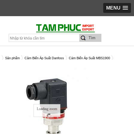
MENU
Sản phẩm
Cảm Biến Áp Suất Danfoss
Cám Biến Áp Suất MBS1900
M BIẾN ÁP SUẤT DANFOSS MBS1900 0-16 BAR C/N 064G6532
Loading zoom