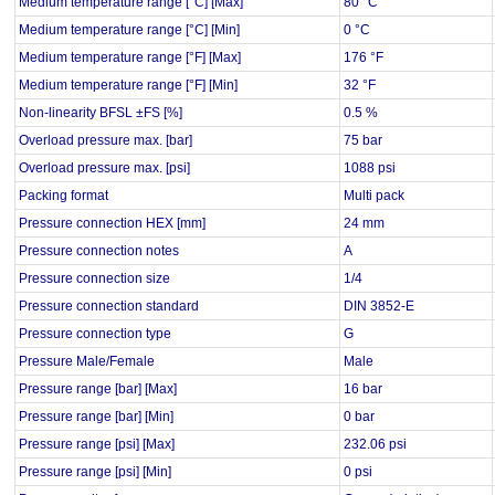
Medium temperature range [°C] [Max]
80 °C
Medium temperature range [°C] [Min]
0 °C
Medium temperature range [°F] [Max]
176 °F
Medium temperature range [°F] [Min]
32 °F
Non-linearity BFSL ±FS [%]
0.5 %
Overload pressure max. [bar]
75 bar
Overload pressure max. [psi]
1088 psi
Packing format
Multi pack
Pressure connection HEX [mm]
24 mm
Pressure connection notes
A
Pressure connection size
1/4
Pressure connection standard
DIN 3852-E
Pressure connection type
G
Pressure Male/Female
Male
Pressure range [bar] [Max]
16 bar
Pressure range [bar] [Min]
0 bar
Pressure range [psi] [Max]
232.06 psi
Pressure range [psi] [Min]
0 psi