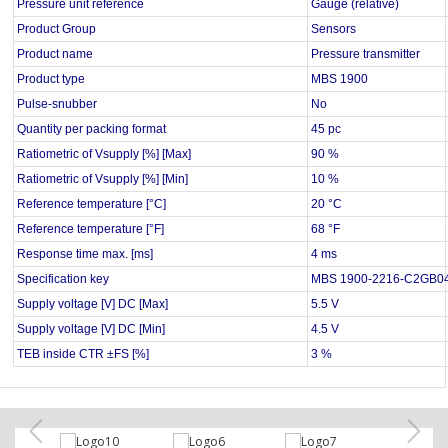
Pressure unit reference
Gauge (relative)
Product Group
Sensors
Product name
Pressure transmitter
Product type
MBS 1900
Pulse-snubber
No
Quantity per packing format
45 pc
Ratiometric of Vsupply [%] [Max]
90 %
Ratiometric of Vsupply [%] [Min]
10 %
Reference temperature [°C]
20 °C
Reference temperature [°F]
68 °F
Response time max. [ms]
4 ms
Specification key
MBS 1900-2216-C2GB0
Supply voltage [V] DC [Max]
5.5 V
Supply voltage [V] DC [Min]
4.5 V
TEB inside CTR ±FS [%]
3 %