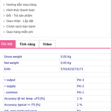
Hướng dẫn mua hàng
Hình thức thanh toán
Đổi - Trả sản phẩm
Giao nhận - Lắp đặt
Chính sách bảo hành
Giao hàng miễn phí
Chi tiết
Tính năng
Video
Gross weight
0.05 Kg
Net weight
0.05 Kg
EAN
5702423273171
+ output
Pin 3
+ supply
Pin 2
- common
Pin 1
Accuracy @ ref. temp. ±FS [%]
1 %
Accuracy, typical +/- FS [%]
1 %