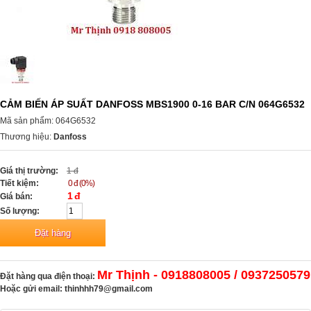
CẢM BIẾN ÁP SUẤT DANFOSS MBS1900 0-16 BAR C/N 064G6532
Mã sản phẩm: 064G6532
Thương hiệu:
Danfoss
Giá thị trường:
1 đ
Tiết kiệm:
0 đ (0%)
1 đ
Giá bán:
Số lượng:
Mr Thịnh - 0918808005 / 0937250579
Đặt hàng qua điện thoại:
Hoặc gửi email:
thinhhh79@gmail.com