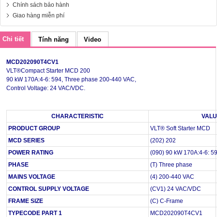
Chính sách bảo hành
Giao hàng miễn phí
Chi tiết
Tính năng
Video
MCD202090T4CV1
VLT®Compact Starter MCD 200
90 kW 170A:4-6: 594, Three phase 200-440 VAC,
Control Voltage: 24 VAC/VDC.
CHARACTERISTIC
VAL
PRODUCT GROUP
VLT® Soft Starter MCD
MCD SERIES
(202) 202
POWER RATING
(090) 90 kW 170A:4-6: 5
PHASE
(T) Three phase
MAINS VOLTAGE
(4) 200-440 VAC
CONTROL SUPPLY VOLTAGE
(CV1) 24 VAC/VDC
FRAME SIZE
(C) C-Frame
TYPECODE PART 1
MCD202090T4CV1