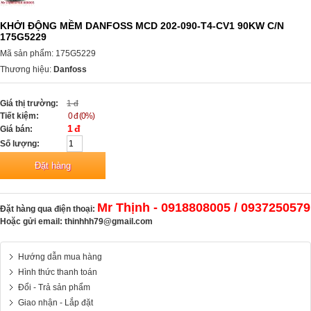
KHỞI ĐỘNG MỀM DANFOSS MCD 202-090-T4-CV1 90KW C/N
175G5229
Mã sản phẩm: 175G5229
Thương hiệu:
Danfoss
Giá thị trường:
1 đ
Tiết kiệm:
0 đ (0%)
1 đ
Giá bán:
Số lượng:
Mr Thịnh - 0918808005 / 0937250579
Đặt hàng qua điện thoại:
Hoặc gửi email:
thinhhh79@gmail.com
Hướng dẫn mua hàng
Hình thức thanh toán
Đổi - Trả sản phẩm
Giao nhận - Lắp đặt