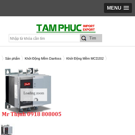
MENU
Sản phẩm
Khởi Động Mềm Danfoss
Khởi Động Mềm MCD202
ỞI ĐỘNG MỀM DANFOSS MCD 202-090-T4-CV1 90KW C/N 175G5229
Loading zoom