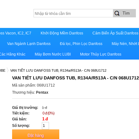
ss Vacon, IC2, IC7
Khởi Động Mềm Danfoss
Cảm Biến Áp Suất Danfoss
Van Ngành Lạnh Danfoss
Đá lọc, Phin Lọc Danfoss
Máy Nén, Nhớt 
 Các Hãng Khác
Máy Bơm Nước LUBI
Motor Thủy Lực Danfoss
TUBE
VAN TIẾT LƯU DANFOSS TUB, R134a/R513A - C/N 068U1712
VAN TIẾT LƯU DANFOSS TUB, R134A/R513A - C/N 068U1712
Mã sản phẩm: 068U1712
Thương hiệu:
Pentax
Giá thị trường:
1 đ
Tiết kiệm:
0 đ (0%)
1 đ
Giá bán:
Số lượng: