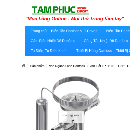
"Mua hàng Online - Mọi thứ trong tầm tay"
Trang chủ
Biến Tần Danfoss VLT Drives
Biến Tần Danfo
Cảm Biến Nhiệt Độ Danfoss
Công Tắc Nhiệt Độ Danfoss
Tủ Điện, Tủ Điều Khiển
Thiết Bị Hãng Danfoss
Thiết Bị
Sản phẩm
Van Ngành Lạnh Danfoss
Van Tiết Lưu ETS, TCHE, 
Loading zoom