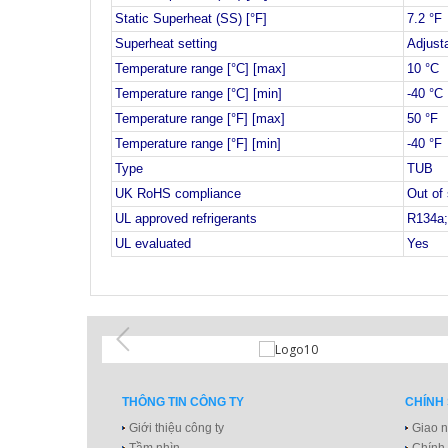
Static Superheat (SS) [°F]
7.2 °F
Superheat setting
Adjust
Temperature range [°C] [max]
10 °C
Temperature range [°C] [min]
-40 °C
Temperature range [°F] [max]
50 °F
Temperature range [°F] [min]
-40 °F
Type
TUB
UK RoHS compliance
Out of
UL approved refrigerants
R134a
UL evaluated
Yes
THÔNG TIN CÔNG TY
CHÍNH
Giới thiệu công ty
Giao n