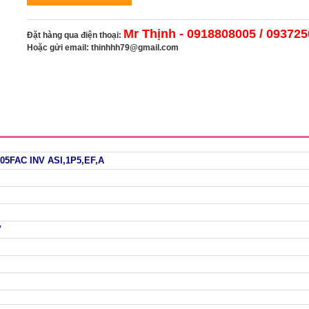
Mr Thịnh - 0918808005 / 09372
Đặt hàng qua điện thoại:
Hoặc gửi email:
thinhhh79@gmail.com
05FAC INV ASI,1P5,EF,A
V