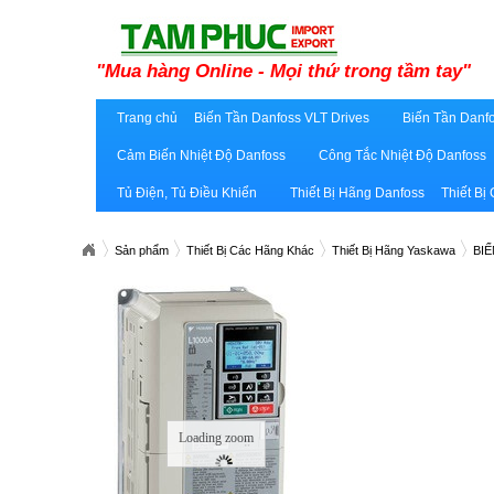
"Mua hàng Online - Mọi thứ trong tầm tay"
Trang chủ
Biến Tần Danfoss VLT Drives
Biến Tần Danfo
Cảm Biến Nhiệt Độ Danfoss
Công Tắc Nhiệt Độ Danfoss
Tủ Điện, Tủ Điều Khiển
Thiết Bị Hãng Danfoss
Thiết Bị
Sản phẩm
Thiết Bị Các Hãng Khác
Thiết Bị Hãng Yaskawa
BIẾ
Loading zoom