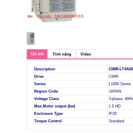
Chi tiết
Tính năng
Video
Description
CIMR-LT4A00
Drive
CIMR
Series
L1000 Series
Region Code
JAPAN
Voltage Class
3-phase, 400
Max.Motor output (kw)
1.5 HD
Enclosure Type
IP20
Torque Control
Standard