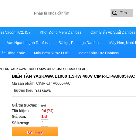
ss Vacon, IC2, IC7
Khởi Động Mềm Danfoss
Cảm Biến Áp Suất Danfoss
Van Ngành Lạnh Danfoss
Đá lọc, Phin Lọc Danfoss
Máy Nén, Nhớt 
 Các Hãng Khác
Máy Bơm Nước LUBI
Motor Thủy Lực Danfoss
N TẦN YASKAWA L1000 1.5KW 400V CIMR-LT4A0005FAC
BIẾN TẦN YASKAWA L1000 1.5KW 400V CIMR-LT4A0005FAC
Mã sản phẩm: CIMR-LT4A0005FAC
Thương hiệu:
Yaskawa
Giá thị trường:
1 đ
Tiết kiệm:
0 đ (0%)
1 đ
Giá bán:
Số lượng: