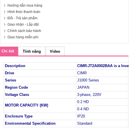
Hướng dẫn mua hàng
Hình thức thanh toán
Đổi - Trả sản phẩm
Giao nhận - Lắp đặt
Chính sách bảo hành
Giao hàng miễn phí
Chi tiết
Tính năng
Video
Description
CIMR-JT2A0002BAA is a Inve
Drive
CIMR
Series
J1000 Series
Region Code
JAPAN
Voltage Class
3-phase, 220V
0.2 HD
MOTOR CAPACITY (KW)
0.4 ND
Enclosure Type
IP20
Environmental Specification
Standard