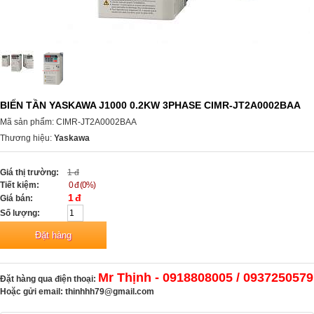
BIẾN TẦN YASKAWA J1000 0.2KW 3PHASE CIMR-JT2A0002BAA
Mã sản phẩm: CIMR-JT2A0002BAA
Thương hiệu:
Yaskawa
Giá thị trường:
1 đ
Tiết kiệm:
0 đ (0%)
1 đ
Giá bán:
Số lượng:
Mr Thịnh - 0918808005 / 0937250579
Đặt hàng qua điện thoại:
Hoặc gửi email:
thinhhh79@gmail.com