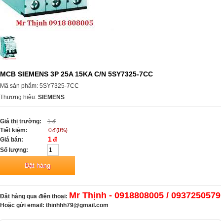
MCB SIEMENS 3P 25A 15KA C/N 5SY7325-7CC
Mã sản phẩm: 5SY7325-7CC
Thương hiệu:
SIEMENS
Giá thị trường:
1 đ
Tiết kiệm:
0 đ (0%)
1 đ
Giá bán:
Số lượng:
Mr Thịnh - 0918808005 / 0937250579
Đặt hàng qua điện thoại:
Hoặc gửi email:
thinhhh79@gmail.com