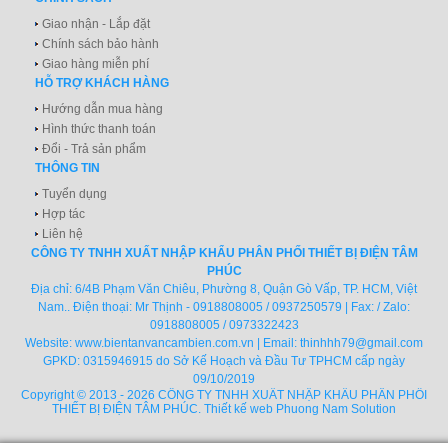
Giao nhận - Lắp đặt
Chính sách bảo hành
Giao hàng miễn phí
HỖ TRỢ KHÁCH HÀNG
Hướng dẫn mua hàng
Hình thức thanh toán
Đổi - Trả sản phẩm
THÔNG TIN
Tuyển dụng
Hợp tác
Liên hệ
CÔNG TY TNHH XUẤT NHẬP KHẨU PHÂN PHỐI THIẾT BỊ ĐIỆN TÂM
PHÚC
Địa chỉ: 6/4B Phạm Văn Chiêu, Phường 8, Quận Gò Vấp, TP. HCM, Việt
Nam.. Điện thoại: Mr Thịnh - 0918808005 / 0937250579 | Fax: / Zalo:
0918808005 / 0973322423
Website:
www.bientanvancambien.com.vn
| Email:
thinhhh79@gmail.com
GPKD: 0315946915 do Sở Kế Hoạch và Đầu Tư TPHCM cấp ngày
09/10/2019
Copyright © 2013 - 2026 CÔNG TY TNHH XUẤT NHẬP KHẨU PHÂN PHỐI
THIẾT BỊ ĐIỆN TÂM PHÚC.
Thiết kế web
Phuong Nam Solution