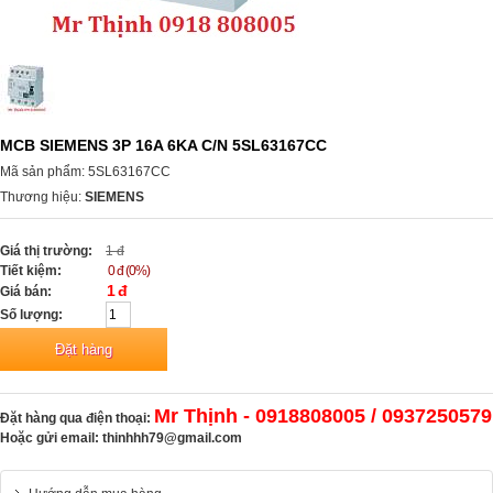
MCB SIEMENS 3P 16A 6KA C/N 5SL63167CC
Mã sản phẩm: 5SL63167CC
Thương hiệu:
SIEMENS
Giá thị trường:
1 đ
Tiết kiệm:
0 đ (0%)
1 đ
Giá bán:
Số lượng:
Mr Thịnh - 0918808005 / 0937250579
Đặt hàng qua điện thoại:
Hoặc gửi email:
thinhhh79@gmail.com