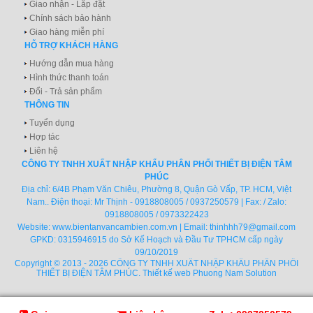
Giao nhận - Lắp đặt
Chính sách bảo hành
Giao hàng miễn phí
HỖ TRỢ KHÁCH HÀNG
Hướng dẫn mua hàng
Hình thức thanh toán
Đổi - Trả sản phẩm
THÔNG TIN
Tuyển dụng
Hợp tác
Liên hệ
CÔNG TY TNHH XUẤT NHẬP KHẨU PHÂN PHỐI THIẾT BỊ ĐIỆN TÂM
PHÚC
Địa chỉ: 6/4B Phạm Văn Chiêu, Phường 8, Quận Gò Vấp, TP. HCM, Việt
Nam.. Điện thoại: Mr Thịnh - 0918808005 / 0937250579 | Fax: / Zalo:
0918808005 / 0973322423
Website:
www.bientanvancambien.com.vn
| Email:
thinhhh79@gmail.com
GPKD: 0315946915 do Sở Kế Hoạch và Đầu Tư TPHCM cấp ngày
09/10/2019
Copyright © 2013 - 2026 CÔNG TY TNHH XUẤT NHẬP KHẨU PHÂN PHỐI
THIẾT BỊ ĐIỆN TÂM PHÚC.
Thiết kế web
Phuong Nam Solution