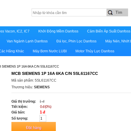
ss Vacon, IC2, IC7
Khởi Động Mềm Danfoss
Cảm Biến Áp Suất Danfoss
Van Ngành Lạnh Danfoss
Đá lọc, Phin Lọc Danfoss
Máy Nén, Nhớt 
 Các Hãng Khác
Máy Bơm Nước LUBI
Motor Thủy Lực Danfoss
 SIEMENS 1P 16A 6KA C/N 5SL61167CC
MCB SIEMENS 1P 16A 6KA C/N 5SL61167CC
Mã sản phẩm: 5SL61167CC
Thương hiệu:
SIEMENS
Giá thị trường:
1 đ
Tiết kiệm:
0 đ (0%)
1 đ
Giá bán:
Số lượng: