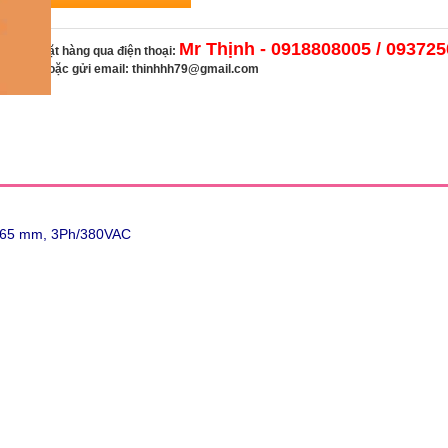
Mr Thịnh - 0918808005 / 09372
Đặt hàng qua điện thoại:
Hoặc gửi email:
thinhhh79@gmail.com
x65 mm, 3Ph/380VAC