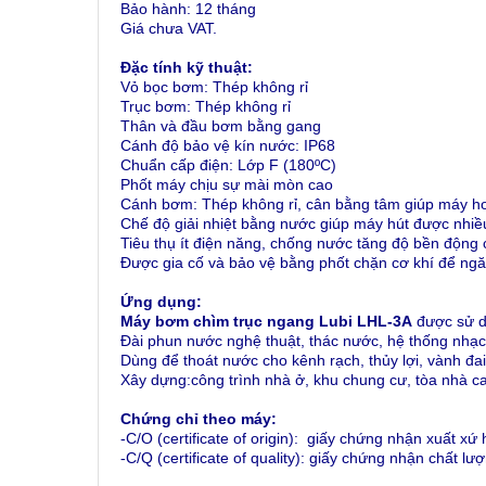
Bảo hành: 12 tháng
Giá chưa VAT.
Đặc tính kỹ thuật:
Vỏ bọc bơm: Thép không rỉ
Trục bơm: Thép không rỉ
Thân và đầu bơm bằng gang
Cánh độ bảo vệ kín nước: IP68
Chuẩn cấp điện: Lớp F (180ºC)
Phốt máy chịu sự mài mòn cao
Cánh bơm: Thép không rỉ, cân bằng tâm giúp máy h
Chế độ giải nhiệt bằng nước giúp máy hút được nhiề
Tiêu thụ ít điện năng, chống nước tăng độ bền động 
Được gia cố và bảo vệ bằng phốt chặn cơ khí để ngăn 
Ứng dụng
:
Máy bơm chìm trục ngang Lubi LHL-3A
được sử d
Đài phun nước nghệ thuật, thác nước, hệ thống nhạc
Dùng để thoát nước cho kênh rạch, thủy lợi, vành đai 
Xây dựng:công trình nhà ở, khu chung cư, tòa nhà 
Chứng chỉ theo máy:
-C/O (certificate of origin): giấy chứng nhận xuất xứ
-C/Q (certificate of quality): giấy chứng nhận chất l