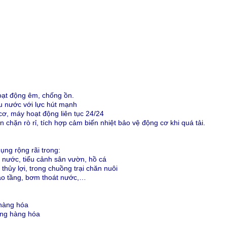
oạt động êm, chống ồn.
u nước với lực hút mạnh
cơ, máy hoạt động liên tục 24/24
chặn rò rỉ, tích hợp cảm biến nhiệt bảo vệ động cơ khi quá tải.
ụng rộng rãi trong:
 nước, tiểu cảnh sân vườn, hồ cá
thủy lợi, trong chuồng trại chăn nuôi
cao tầng, bơm thoát nước,…
 hàng hóa
ượng hàng hóa