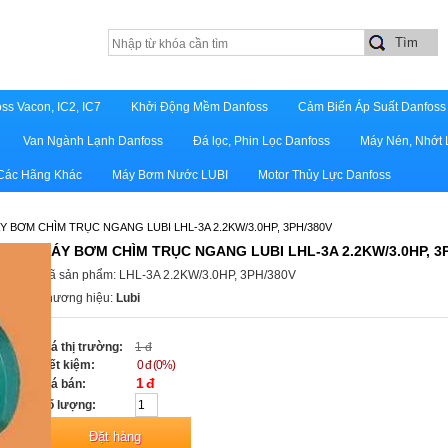
ss Vacon, IC2, IC7
Khởi Động Mềm Danfoss
Cảm Biến Áp Suất Danfoss
Van Ngành Lạnh Danfoss
Đá lọc, Phin Lọc Danfoss
Máy Nén, Nhớt 
 Các Hãng Khác
Máy Bơm Nước LUBI
Motor Thủy Lực Danfoss
Y BƠM CHÌM TRỤC NGANG LUBI LHL-3A 2.2KW/3.0HP, 3PH/380V
MÁY BƠM CHÌM TRỤC NGANG LUBI LHL-3A 2.2KW/3.0HP, 3
Mã sản phẩm: LHL-3A 2.2KW/3.0HP, 3PH/380V
Thương hiệu:
Lubi
Giá thị trường:
1 đ
Tiết kiệm:
0 đ (0%)
1 đ
Giá bán:
Số lượng: