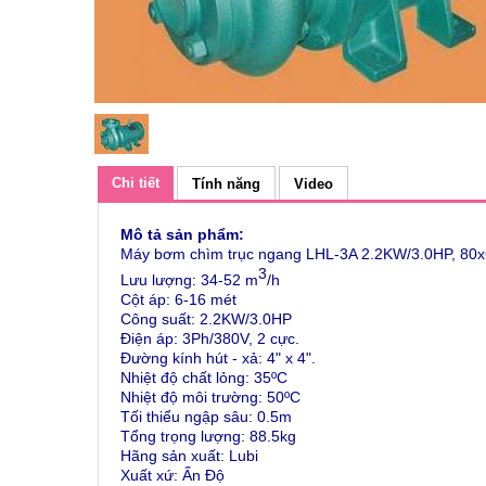
Chi tiết
Tính năng
Video
Mô tả sản phẩm:
Máy bơm chìm trục ngang LHL-3A 2.2KW/3.0HP, 80
3
Lưu lượng: 34-52 m
/h
Cột áp: 6-16
mét
Công suất: 2.2KW/3.0HP
Điện áp: 3Ph/380V, 2 cực.
Đường kính hút - xả: 4" x 4".
Nhiệt độ chất lỏng: 35ºC
Nhiệt độ môi trường: 50ºC
Tối thiểu ngập sâu: 0.5m
Tổng trọng lượng: 88.5kg
Hãng sản xuất: Lubi
Xuất xứ: Ấn Độ