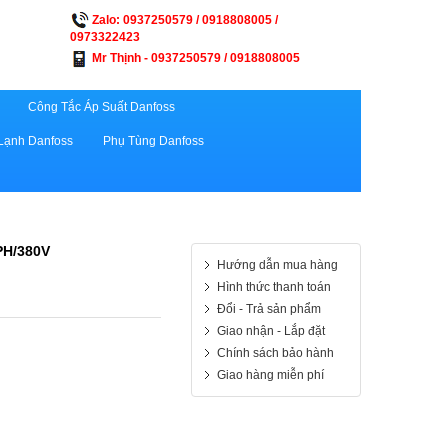
Zalo: 0937250579 / 0918808005 /
0973322423
Mr Thịnh - 0937250579 / 0918808005
Công Tắc Áp Suất Danfoss
Lạnh Danfoss
Phụ Tùng Danfoss
PH/380V
Hướng dẫn mua hàng
Hình thức thanh toán
Đổi - Trả sản phẩm
Giao nhận - Lắp đặt
Chính sách bảo hành
Giao hàng miễn phí