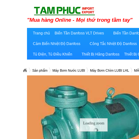
"Mua hàng Online - Mọi thứ trong tầm tay"
Trang chủ
Biến Tần Danfoss VLT Drives
Biến Tần Danfo
Cảm Biến Nhiệt Độ Danfoss
Công Tắc Nhiệt Độ Danfoss
Tủ Điện, Tủ Điều Khiển
Thiết Bị Hãng Danfoss
Thiết Bị
Sản phẩm
Máy Bơm Nước LUBI
Máy Bơm Chìm LUBI LHL
MÁ
Loading zoom