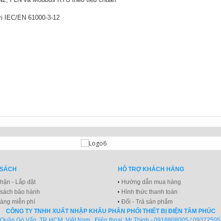
ới IEC/EN 61000-3-12
 SÁCH
HỖ TRỢ KHÁCH HÀNG
hận - Lắp đặt
Hướng dẫn mua hàng
 sách bảo hành
Hình thức thanh toán
àng miễn phí
Đổi - Trả sản phẩm
CÔNG TY TNHH XUẤT NHẬP KHẨU PHÂN PHỐI THIẾT BỊ ĐIỆN TÂM PHÚC
Quận Gò Vấp, TP. HCM, Việt Nam.. Điện thoại: Mr Thịnh - 0918808005 / 09372505