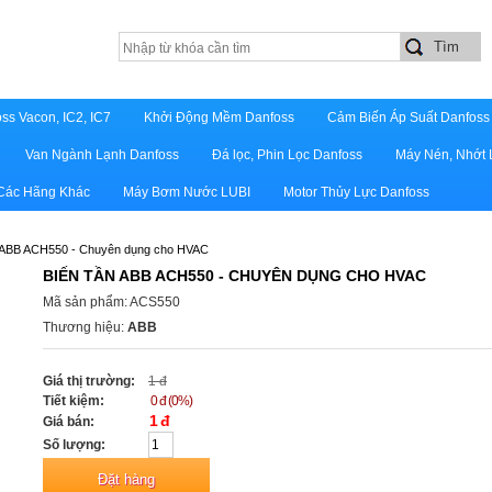
ss Vacon, IC2, IC7
Khởi Động Mềm Danfoss
Cảm Biến Áp Suất Danfoss
Van Ngành Lạnh Danfoss
Đá lọc, Phin Lọc Danfoss
Máy Nén, Nhớt 
 Các Hãng Khác
Máy Bơm Nước LUBI
Motor Thủy Lực Danfoss
n ABB ACH550 - Chuyên dụng cho HVAC
BIẾN TẦN ABB ACH550 - CHUYÊN DỤNG CHO HVAC
Mã sản phẩm: ACS550
Thương hiệu:
ABB
Giá thị trường:
1 đ
Tiết kiệm:
0 đ (0%)
1 đ
Giá bán:
Số lượng: