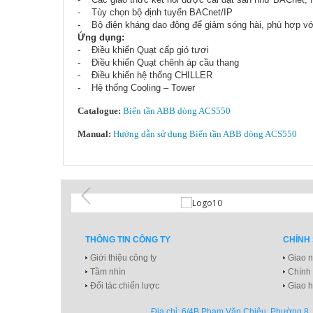
- Tùy chọn bộ định tuyến BACnet/IP
- Bộ điện kháng dao động để giảm sóng hài, phù hợp v
Ứng dụng:
- Điều khiển Quạt cấp gió tươi
- Điều khiển Quạt chênh áp cầu thang
- Điều khiển hệ thống CHILLER
- Hệ thống Cooling – Tower
Catalogue:
Biến tần ABB dòng ACS550
Manual:
Hướng dẫn sử dụng Biến tần ABB dòng ACS550
THÔNG TIN CÔNG TY
CHÍNH
Giới thiệu công ty
Giao n
Tầm nhìn
Chính
Đối tác chiến lược
Giao h
Địa chỉ: 6/4B Phạm Văn Chiêu, Phường 8, 