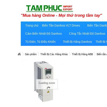
"Mua hàng Online - Mọi thứ trong tầm tay"
Trang chủ
Biến Tần Danfoss VLT Drives
Biến Tần Danfo
Cảm Biến Nhiệt Độ Danfoss
Công Tắc Nhiệt Độ Danfoss
Tủ Điện, Tủ Điều Khiển
Thiết Bị Hãng Danfoss
Thiết Bị
Sản phẩm
Thiết Bị Các Hãng Khác
Thiết Bị Hãng ABB
Biến tầ
Loading zoom