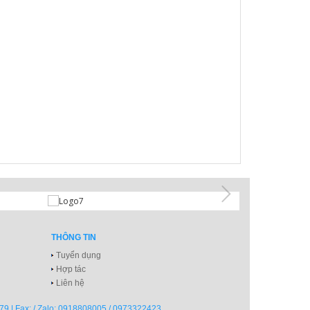
THÔNG TIN
Tuyển dụng
Hợp tác
Liên hệ
79 | Fax: / Zalo: 0918808005 / 0973322423