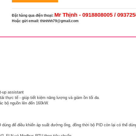
Mr Thịnh - 0918808005 / 09372
Đặt hàng qua điện thoại:
Hoặc gửi email:
thinhhh79@gmail.com
t-up assistant
 thực tế - giúp tiết kiệm năng lượng và giảm ồn tối đa.
ác bộ nguồn lên đến 160kW.
dùng để điều khiển áp suất đường ống, đồng thời bộ PID còn lại có thể dùng
N2, FLN và Modbus RTU theo tiêu chuẩn