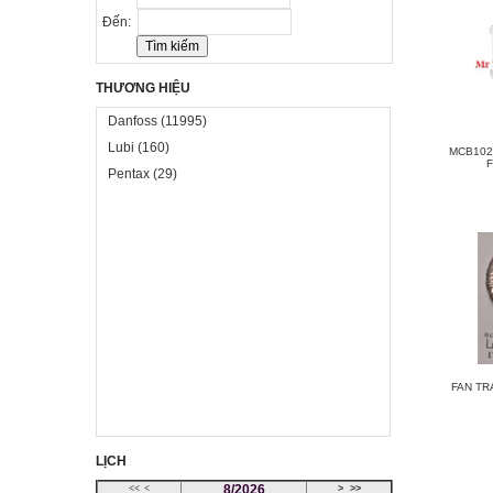
Đến:
THƯƠNG HIỆU
Danfoss
(11995)
Lubi
(160)
MCB102
F
Pentax
(29)
FAN TR
LỊCH
8/2026
<<
<
>
>>