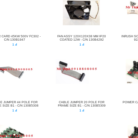
CARD 45KW 500V FC302 -
FAN ASSY 120X120X38 MM IP20
INRUSH S
C/N 130B1947
COATED 12W - C/N 130B4292
92
1 đ
1 đ
E JUMPER 44 POLE FOR
CABLE JUMPER 20 POLE FOR
POWER CA
 SIZE B1 - C/N 130B5308
FRAME SIZE B1 - C/N 130B5309
1 đ
1 đ