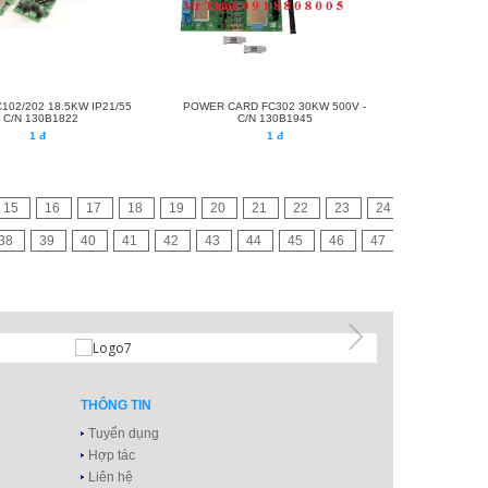
102/202 18.5KW IP21/55
POWER CARD FC302 30KW 500V -
- C/N 130B1822
C/N 130B1945
1 đ
1 đ
15
16
17
18
19
20
21
22
23
24
38
39
40
41
42
43
44
45
46
47
THÔNG TIN
Tuyển dụng
Hợp tác
Liên hệ