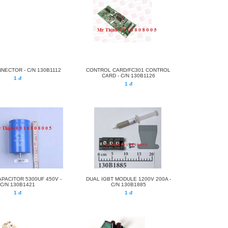
NECTOR - C/N 130B1112
CONTROL CARD/FC301 CONTROL
CARD - C/N 130B1126
1 đ
1 đ
APACITOR 5300UF 450V -
DUAL IGBT MODULE 1200V 200A -
C/N 130B1421
C/N 130B1885
1 đ
1 đ