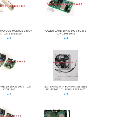
CR/DIODE MODULE 1600V
POWER CARD 15KW 500V FC302 -
A - C/N 130B2550
C/N 130B1942
1 đ
1 đ
RD 15-18KW 500V - C/N
EXTERNAL FAN FOR FRAME SIZE
130B1842
B1 FC302 15-18KW - 130B3407
1 đ
1 đ