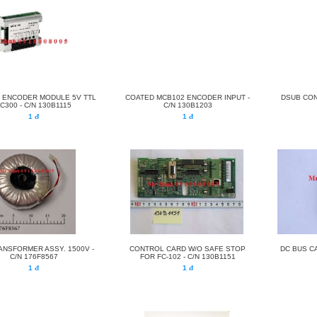
 ENCODER MODULE 5V TTL
COATED MCB102 ENCODER INPUT -
DSUB CON
C300 - C/N 130B1115
C/N 130B1203
1 đ
1 đ
ANSFORMER ASSY. 1500V -
CONTROL CARD W/O SAFE STOP
DC BUS C
C/N 176F8567
FOR FC-102 - C/N 130B1151
1 đ
1 đ