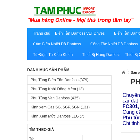
"Mua hàng Online - Mọi thứ trong tầm tay"
Trang chủ
Biến Tần Danfoss VLT Drives
Biến Tần Danfo
Cảm Biến Nhiệt Độ Danfoss
Công Tắc Nhiệt Độ Danfoss
Tủ Điện, Tủ Điều Khiển
Thiết Bị Hãng Danfoss
Thiết Bị
DANH MỤC SẢN PHẨM
Sản 
P
Phụ Tùng Biến Tần Danfoss
(379)
Phụ Tùng Khởi Động Mềm
(13)
Chuyên 
Phụ Tùng Van Danfoss
(435)
cài đặt
FC301,
Kính xem Gas SG, SGP, SGN
(131)
Cung cấ
Kính Xem Mức Danfoss LLG
(7)
Phụ tù
Chỉ tính
TÌM THEO GIÁ
Từ: