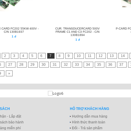
CARD FC202 55KW 400V -
CUR. TRANSDUCERCARD 500V
P-CARD FC
C/N 130B1937
FRAME C1 AND C3 FC202 - C/N
130B1894
1 đ
1 đ
2
3
4
5
6
7
8
9
10
11
12
13
14
6
27
28
29
30
31
32
33
34
35
36
37
9
»
 SÁCH
HỖ TRỢ KHÁCH HÀNG
hận - Lắp đặt
Hướng dẫn mua hàng
 sách bảo hành
Hình thức thanh toán
àng miễn phí
Đổi - Trả sản phẩm