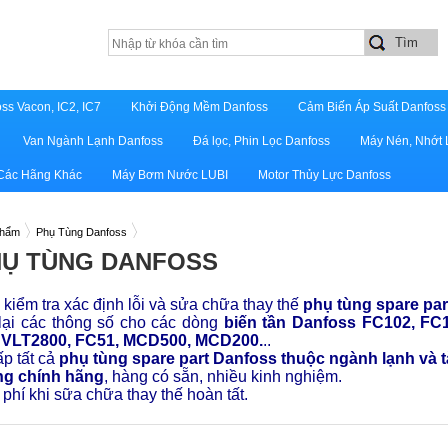
ss Vacon, IC2, IC7
Khởi Động Mềm Danfoss
Cảm Biến Áp Suất Danfoss
Van Ngành Lạnh Danfoss
Đá lọc, Phin Lọc Danfoss
Máy Nén, Nhớt 
 Các Hãng Khác
Máy Bơm Nước LUBI
Motor Thủy Lực Danfoss
phẩm
Phụ Tùng Danfoss
HỤ TÙNG DANFOSS
kiểm tra xác định lỗi và sửa chữa thay thế
phụ tùng spare pa
 lại các thông số cho các dòng
biến tần Danfoss FC102, FC
 VLT2800, FC51, MCD500, MCD200.
..
p tất cả
phụ tùng spare part Danfoss thuộc ngành lạnh và t
ng chính hãng
, hàng có sẵn, nhiều kinh nghiệm.
 phí khi sữa chữa thay thế hoàn tất.