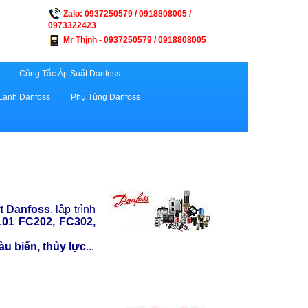
Zalo: 0937250579 / 0918808005 /
0973322423
Mr Thịnh - 0937250579 / 0918808005
Công Tắc Áp Suất Danfoss
Lạnh Danfoss
Phụ Tùng Danfoss
rt Danfoss
, lập trình
101 FC202, FC302,
àu biển, thủy lực
...