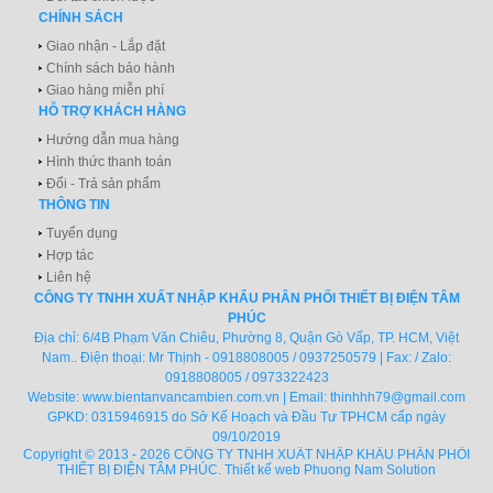
CHÍNH SÁCH
Giao nhận - Lắp đặt
Chính sách bảo hành
Giao hàng miễn phí
HỖ TRỢ KHÁCH HÀNG
Hướng dẫn mua hàng
Hình thức thanh toán
Đổi - Trả sản phẩm
THÔNG TIN
Tuyển dụng
Hợp tác
Liên hệ
CÔNG TY TNHH XUẤT NHẬP KHẨU PHÂN PHỐI THIẾT BỊ ĐIỆN TÂM
PHÚC
Địa chỉ: 6/4B Phạm Văn Chiêu, Phường 8, Quận Gò Vấp, TP. HCM, Việt
Nam.. Điện thoại: Mr Thịnh - 0918808005 / 0937250579 | Fax: / Zalo:
0918808005 / 0973322423
Website:
www.bientanvancambien.com.vn
| Email:
thinhhh79@gmail.com
GPKD: 0315946915 do Sở Kế Hoạch và Đầu Tư TPHCM cấp ngày
09/10/2019
Copyright © 2013 - 2026 CÔNG TY TNHH XUẤT NHẬP KHẨU PHÂN PHỐI
THIẾT BỊ ĐIỆN TÂM PHÚC.
Thiết kế web
Phuong Nam Solution