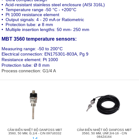
•
Acid-resistant stainless steel enclosure (AISI 316L)
•
Temperature range -50 °C - +200°C
•
Pt 1000 resistance element
•
Output signals: 4 - 20 mA or Ratiometric
•
Protection tube: ø 8 mm
•
Multiple insertion lengths: 50 mm- 250 mm
MBT 3560 temperature sensors:
Measuring range: -50 to 200°C
Electrical connection: EN175301-803A, Pg 9
Resistance element: Pt 1000
Protection tube: Ø 8 mm
Process connection: G1/4 A
CẢM BIẾN NHIỆT ĐỘ DANFOSS MBT
CẢM BIẾN NHIỆT ĐỘ DANFOSS MBT
3560, 50 MM, G,1/4 - C/N 097U0332
3560, 50 MM, UNF,3/4-16 - C/N
084Z4164
1 đ