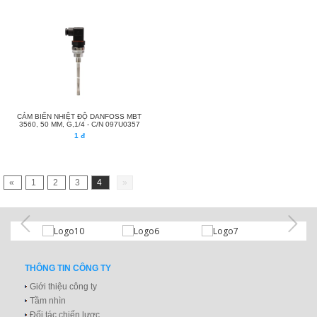
CẢM BIẾN NHIỆT ĐỘ DANFOSS MBT
3560, 50 MM, G,1/4 - C/N 097U0357
1 đ
«
1
2
3
4
»
THÔNG TIN CÔNG TY
Giới thiệu công ty
Tầm nhìn
Đối tác chiến lược