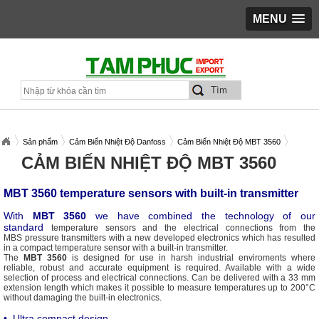
MENU
Sản phẩm
Cảm Biến Nhiệt Độ Danfoss
Cảm Biến Nhiệt Độ MBT 3560
CẢM BIẾN NHIỆT ĐỘ MBT 3560
MBT 3560 temperature sensors with built-in transmitter
With
MBT 3560
we have combined the technology of our
standard
temperature sensors and the electrical connections from the
MBS
pressure transmitters with a new developed electronics which has
resulted
in a compact temperature sensor with a built-in transmitter.
The
MBT 3560
is designed for use in harsh industrial enviroments
where
reliable, robust and accurate equipment is required. Available with a wide
selection of process and electrical connections.
Can be delivered with a 33 mm
extension length which makes it
possible to measure temperatures up to 200°C
without damaging
the built-in electronics.
•
Ultra compact design