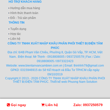
HỖ TRỢ KHÁCH HÀNG
Hướng dẫn mua hàng
Hình thức thanh toán
Đổi - Trả sản phẩm
THÔNG TIN
Tuyển dụng
Hợp tác
Liên hệ
CÔNG TY TNHH XUẤT NHẬP KHẨU PHÂN PHỐI THIẾT BỊ ĐIỆN TÂM
PHÚC
Địa chỉ: 6/4B Phạm Văn Chiêu, Phường 8, Quận Gò Vấp, TP. HCM, Việt
Nam.. Điện thoại: Mr Thịnh - 0918808005 / 0937250579 | Fax: / Zalo:
0918808005 / 0973322423
Website:
www.bientanvancambien.com.vn
| Email:
thinhhh79@gmail.com
GPKD: 0315946915 do Sở Kế Hoạch và Đầu Tư TPHCM cấp ngày
09/10/2019
Copyright © 2013 - 2026 CÔNG TY TNHH XUẤT NHẬP KHẨU PHÂN PHỐI
THIẾT BỊ ĐIỆN TÂM PHÚC.
Thiết kế web
Phuong Nam Solution
Gọi ngay
Liên hệ
Zalo: 0937250579