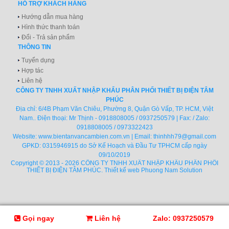
HỖ TRỢ KHÁCH HÀNG
Hướng dẫn mua hàng
Hình thức thanh toán
Đổi - Trả sản phẩm
THÔNG TIN
Tuyển dụng
Hợp tác
Liên hệ
CÔNG TY TNHH XUẤT NHẬP KHẨU PHÂN PHỐI THIẾT BỊ ĐIỆN TÂM
PHÚC
Địa chỉ: 6/4B Phạm Văn Chiêu, Phường 8, Quận Gò Vấp, TP. HCM, Việt
Nam.. Điện thoại: Mr Thịnh - 0918808005 / 0937250579 | Fax: / Zalo:
0918808005 / 0973322423
Website:
www.bientanvancambien.com.vn
| Email:
thinhhh79@gmail.com
GPKD: 0315946915 do Sở Kế Hoạch và Đầu Tư TPHCM cấp ngày
09/10/2019
Copyright © 2013 - 2026 CÔNG TY TNHH XUẤT NHẬP KHẨU PHÂN PHỐI
THIẾT BỊ ĐIỆN TÂM PHÚC.
Thiết kế web
Phuong Nam Solution
Gọi ngay
Liên hệ
Zalo: 0937250579