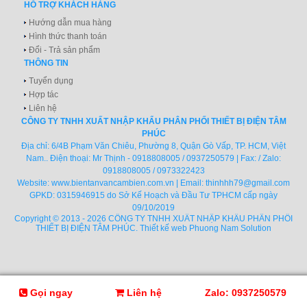
HỖ TRỢ KHÁCH HÀNG
Hướng dẫn mua hàng
Hình thức thanh toán
Đổi - Trả sản phẩm
THÔNG TIN
Tuyển dụng
Hợp tác
Liên hệ
CÔNG TY TNHH XUẤT NHẬP KHẨU PHÂN PHỐI THIẾT BỊ ĐIỆN TÂM
PHÚC
Địa chỉ: 6/4B Phạm Văn Chiêu, Phường 8, Quận Gò Vấp, TP. HCM, Việt
Nam.. Điện thoại: Mr Thịnh - 0918808005 / 0937250579 | Fax: / Zalo:
0918808005 / 0973322423
Website:
www.bientanvancambien.com.vn
| Email:
thinhhh79@gmail.com
GPKD: 0315946915 do Sở Kế Hoạch và Đầu Tư TPHCM cấp ngày
09/10/2019
Copyright © 2013 - 2026 CÔNG TY TNHH XUẤT NHẬP KHẨU PHÂN PHỐI
THIẾT BỊ ĐIỆN TÂM PHÚC.
Thiết kế web
Phuong Nam Solution
Gọi ngay
Liên hệ
Zalo: 0937250579