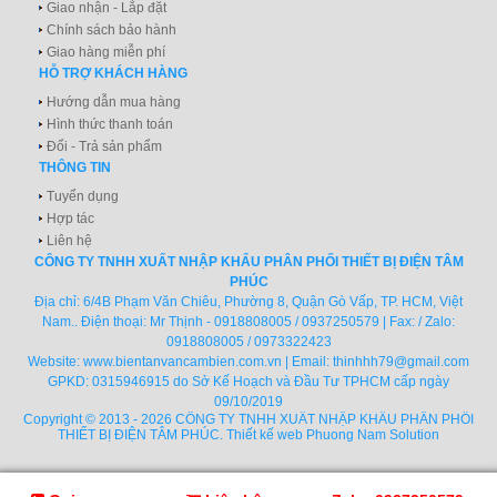
Giao nhận - Lắp đặt
Chính sách bảo hành
Giao hàng miễn phí
HỖ TRỢ KHÁCH HÀNG
Hướng dẫn mua hàng
Hình thức thanh toán
Đổi - Trả sản phẩm
THÔNG TIN
Tuyển dụng
Hợp tác
Liên hệ
CÔNG TY TNHH XUẤT NHẬP KHẨU PHÂN PHỐI THIẾT BỊ ĐIỆN TÂM
PHÚC
Địa chỉ: 6/4B Phạm Văn Chiêu, Phường 8, Quận Gò Vấp, TP. HCM, Việt
Nam.. Điện thoại: Mr Thịnh - 0918808005 / 0937250579 | Fax: / Zalo:
0918808005 / 0973322423
Website:
www.bientanvancambien.com.vn
| Email:
thinhhh79@gmail.com
GPKD: 0315946915 do Sở Kế Hoạch và Đầu Tư TPHCM cấp ngày
09/10/2019
Copyright © 2013 - 2026 CÔNG TY TNHH XUẤT NHẬP KHẨU PHÂN PHỐI
THIẾT BỊ ĐIỆN TÂM PHÚC.
Thiết kế web
Phuong Nam Solution