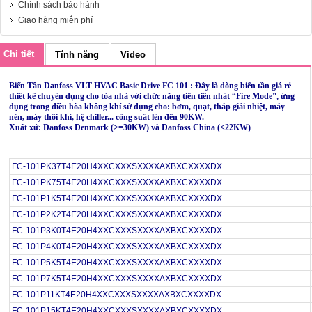
Chính sách bảo hành
Giao hàng miễn phí
Chi tiết
Tính năng
Video
Biến Tần Danfoss VLT HVAC Basic Drive FC 101 : Đây là dòng biến tần giá rẻ
thiết kế chuyên dụng cho tòa nhà với chức năng tiên tiến nhất “Fire Mode”, ứng
dụng trong điều hòa không khí sử dụng cho: bơm, quạt, tháp giải nhiệt, máy
nén, máy thổi khí, hệ chiller... công suất lên đến 90KW.
Xuất xứ: Danfoss Denmark (>=30KW) và Danfoss China (<22KW)
FC-101PK37T4E20H4XXCXXXSXXXXAXBXCXXXXDX
FC-101PK75T4E20H4XXCXXXSXXXXAXBXCXXXXDX
FC-101P1K5T4E20H4XXCXXXSXXXXAXBXCXXXXDX
FC-101P2K2T4E20H4XXCXXXSXXXXAXBXCXXXXDX
FC-101P3K0T4E20H4XXCXXXSXXXXAXBXCXXXXDX
FC-101P4K0T4E20H4XXCXXXSXXXXAXBXCXXXXDX
FC-101P5K5T4E20H4XXCXXXSXXXXAXBXCXXXXDX
FC-101P7K5T4E20H4XXCXXXSXXXXAXBXCXXXXDX
FC-101P11KT4E20H4XXCXXXSXXXXAXBXCXXXXDX
FC-101P15KT4E20H4XXCXXXSXXXXAXBXCXXXXDX