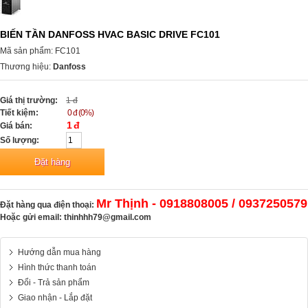
BIẾN TẦN DANFOSS HVAC BASIC DRIVE FC101
Mã sản phẩm: FC101
Thương hiệu:
Danfoss
Giá thị trường:
1 đ
Tiết kiệm:
0 đ (0%)
1 đ
Giá bán:
Số lượng:
Mr Thịnh - 0918808005 / 0937250579
Đặt hàng qua điện thoại:
Hoặc gửi email:
thinhhh79@gmail.com
Hướng dẫn mua hàng
Hình thức thanh toán
Đổi - Trả sản phẩm
Giao nhận - Lắp đặt