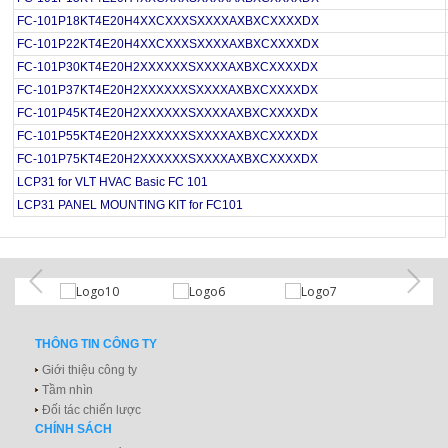
FC-101P18KT4E20H4XXCXXXSXXXXAXBXCXXXXDX
FC-101P22KT4E20H4XXCXXXSXXXXAXBXCXXXXDX
FC-101P30KT4E20H2XXXXXXSXXXXAXBXCXXXXDX
FC-101P37KT4E20H2XXXXXXSXXXXAXBXCXXXXDX
FC-101P45KT4E20H2XXXXXXSXXXXAXBXCXXXXDX
FC-101P55KT4E20H2XXXXXXSXXXXAXBXCXXXXDX
FC-101P75KT4E20H2XXXXXXSXXXXAXBXCXXXXDX
LCP31 for VLT HVAC Basic FC 101
LCP31 PANEL MOUNTING KIT for FC101
THÔNG TIN CÔNG TY
Giới thiệu công ty
Tầm nhìn
Đối tác chiến lược
CHÍNH SÁCH